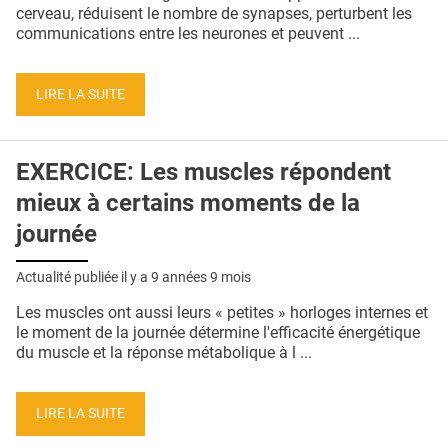
QUI SOMMES-NOUS ?
cerveau, réduisent le nombre de synapses, perturbent les
communications entre les neurones et peuvent ...
PUBLICITÉ
CONDITIONS GÉNÉRALES
LIRE LA SUITE
CONTACT
EXERCICE: Les muscles répondent
CRÉDITS
mieux à certains moments de la
journée
Actualité publiée il y a
9 années 9 mois
Les muscles ont aussi leurs « petites » horloges internes et
le moment de la journée détermine l'efficacité énergétique
du muscle et la réponse métabolique à l ...
LIRE LA SUITE