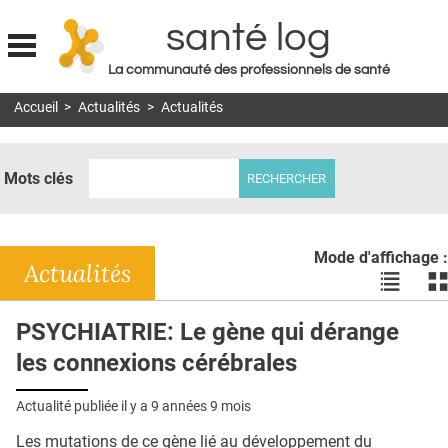
santé log
La communauté des professionnels de santé
Jump to navigation
Accueil
>
Actualités
>
Actualités
MON COMPTE
ABONNEMENT
Mots clés
S'ABONNER À LA REVUE SOIN À DOMICILE
ACTUS
Mode d'affichage :
DOSSIERS
Actualités
Voir
Vo
les
le
RÉSEAUX
actualité
ac
PSYCHIATRIE: Le gène qui dérange
en
en
E-REVUE SAD
les connexions cérébrales
liste
bl
THÉMA
Actualité publiée il y a
9 années 9 mois
L'APP
Les mutations de ce gène lié au développement du