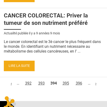
CANCER COLORECTAL: Priver la
tumeur de son nutriment préféré
Actualité publiée il y a
9 années 9 mois
Le cancer colorectal est le 3è cancer le plus fréquent dans
le monde. En identifiant un nutriment nécessaire au
métabolisme des cellules cancéreuses, en l’ ...
LIRE LA SUITE
Pages
‹
…
392
393
394
395
396
…
›