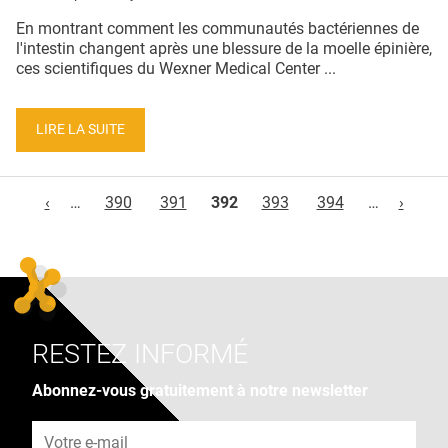
En montrant comment les communautés bactériennes de
l'intestin changent après une blessure de la moelle épinière,
ces scientifiques du Wexner Medical Center ...
LIRE LA SUITE
Pages
‹
…
390
391
392
393
394
…
›
RESTEZ INFORMÉ
Abonnez-vous gratuitement à notre newsletter
Adresse e-mail