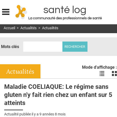
santé log
La communauté des professionnels de santé
Jump to navigation
Accueil
>
Actualités
>
Actualités
MON COMPTE
ABONNEMENT
Mots clés
S'ABONNER À LA REVUE SOIN À DOMICILE
ACTUS
Mode d'affichage :
DOSSIERS
Actualités
Voir
Vo
les
le
RÉSEAUX
actualité
ac
Maladie COELIAQUE: Le régime sans
en
en
E-REVUE SAD
gluten n'y fait rien chez un enfant sur 5
liste
bl
THÉMA
atteints
L'APP
Actualité publiée il y a
9 années 8 mois