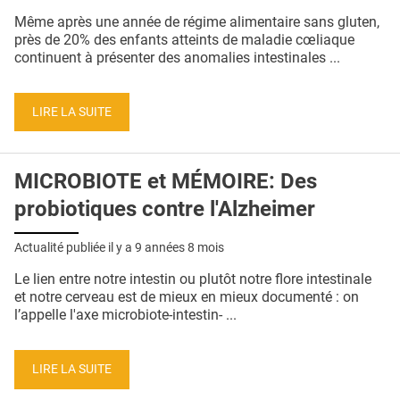
QUI SOMMES-NOUS ?
Même après une année de régime alimentaire sans gluten,
près de 20% des enfants atteints de maladie cœliaque
PUBLICITÉ
continuent à présenter des anomalies intestinales ...
CONDITIONS GÉNÉRALES
LIRE LA SUITE
CONTACT
CRÉDITS
MICROBIOTE et MÉMOIRE: Des
probiotiques contre l'Alzheimer
Actualité publiée il y a
9 années 8 mois
Le lien entre notre intestin ou plutôt notre flore intestinale
et notre cerveau est de mieux en mieux documenté : on
l’appelle l'axe microbiote-intestin- ...
LIRE LA SUITE