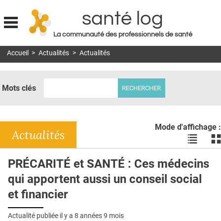
santé log
La communauté des professionnels de santé
Jump to navigation
Accueil
>
Actualités
>
Actualités
MON COMPTE
ABONNEMENT
Mots clés
S'ABONNER À LA REVUE SOIN À DOMICILE
ACTUS
Mode d'affichage :
DOSSIERS
Actualités
Voir
Vo
les
le
RÉSEAUX
actualité
ac
PRÉCARITÉ et SANTÉ : Ces médecins
en
en
E-REVUE SAD
qui apportent aussi un conseil social
liste
bl
THÉMA
et financier
L'APP
Actualité publiée il y a
8 années 9 mois