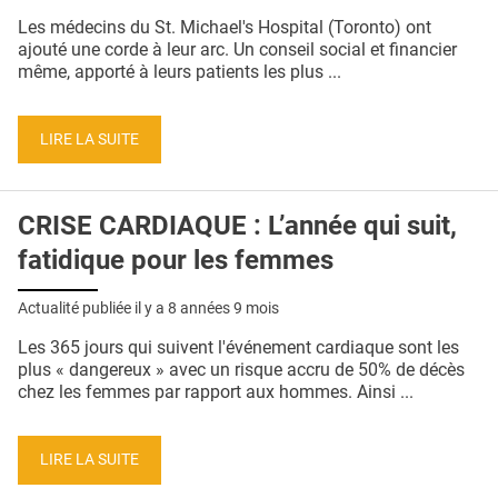
QUI SOMMES-NOUS ?
Les médecins du St. Michael's Hospital (Toronto) ont
ajouté une corde à leur arc. Un conseil social et financier
PUBLICITÉ
même, apporté à leurs patients les plus ...
CONDITIONS GÉNÉRALES
LIRE LA SUITE
CONTACT
CRÉDITS
CRISE CARDIAQUE : L’année qui suit,
fatidique pour les femmes
Actualité publiée il y a
8 années 9 mois
Les 365 jours qui suivent l'événement cardiaque sont les
plus « dangereux » avec un risque accru de 50% de décès
chez les femmes par rapport aux hommes. Ainsi ...
LIRE LA SUITE