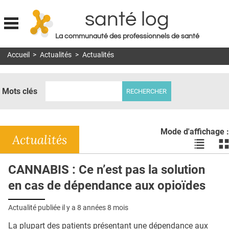
santé log
La communauté des professionnels de santé
Jump to navigation
Accueil
>
Actualités
>
Actualités
MON COMPTE
ABONNEMENT
Mots clés
S'ABONNER À LA REVUE SOIN À DOMICILE
ACTUS
Mode d'affichage :
DOSSIERS
Actualités
Voir
Vo
les
le
RÉSEAUX
actualité
ac
CANNABIS : Ce n’est pas la solution
en
en
E-REVUE SAD
en cas de dépendance aux opioïdes
liste
bl
THÉMA
Actualité publiée il y a
8 années 8 mois
L'APP
La plupart des patients présentant une dépendance aux