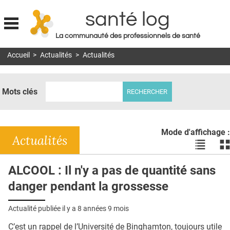
santé log
La communauté des professionnels de santé
Jump to navigation
Accueil
>
Actualités
>
Actualités
MON COMPTE
ABONNEMENT
Mots clés
S'ABONNER À LA REVUE SOIN À DOMICILE
ACTUS
Mode d'affichage :
DOSSIERS
Actualités
Voir
Vo
les
le
RÉSEAUX
actualité
ac
ALCOOL : Il n'y a pas de quantité sans
en
en
E-REVUE SAD
danger pendant la grossesse
liste
bl
THÉMA
Actualité publiée il y a
8 années 9 mois
L'APP
C’est un rappel de l’Université de Binghamton, toujours utile