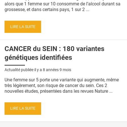
QUI SOMMES-NOUS ?
alors que 1 femme sur 10 consomme de l’alcool durant sa
grossesse, et dans certains pays, 1 sur 2 ...
PUBLICITÉ
CONDITIONS GÉNÉRALES
LIRE LA SUITE
CONTACT
CANCER du SEIN : 180 variantes
CRÉDITS
génétiques identifiées
Actualité publiée il y a
8 années 9 mois
Une femme sur 5 porte une variante qui augmente, même
très légèrement, son risque de cancer du sein. Ces 2
nouvelles études, présentées dans les revues Nature ...
LIRE LA SUITE