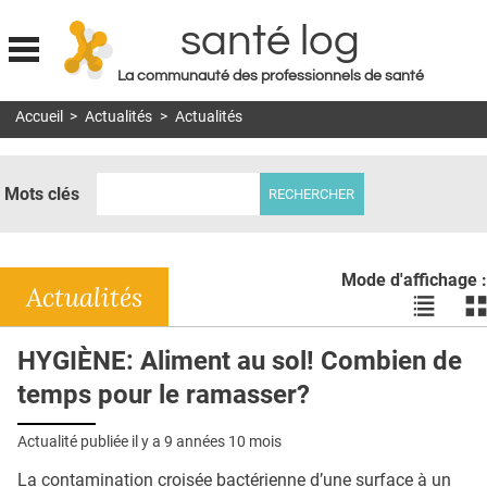
santé log
La communauté des professionnels de santé
Jump to navigation
Accueil
>
Actualités
>
Actualités
MON COMPTE
ABONNEMENT
Mots clés
S'ABONNER À LA REVUE SOIN À DOMICILE
ACTUS
Mode d'affichage :
DOSSIERS
Actualités
Voir
Vo
les
le
RÉSEAUX
actualité
ac
HYGIÈNE: Aliment au sol! Combien de
en
en
E-REVUE SAD
temps pour le ramasser?
liste
bl
THÉMA
Actualité publiée il y a
9 années 10 mois
L'APP
La contamination croisée bactérienne d’une surface à un