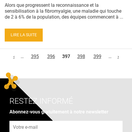
Alors que progressent la reconnaissance et la
sensibilisation à la fibromyalgie, une maladie qui touche
de 2 à 6% de la population, des équipes commencent à ...
LIRE LA SUITE
Pages
‹
…
395
396
397
398
399
…
›
RESTEZ INFORMÉ
Abonnez-vous gratuitement à notre newsletter
Adresse e-mail