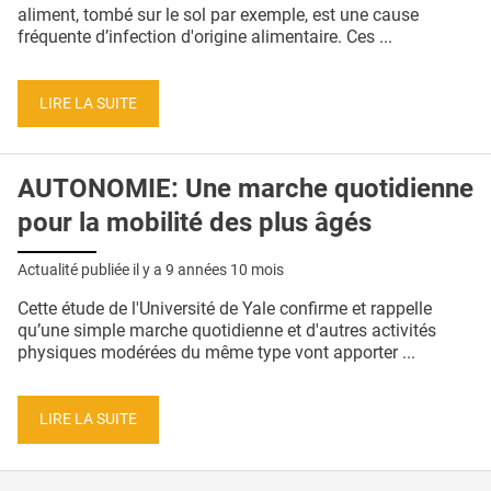
QUI SOMMES-NOUS ?
aliment, tombé sur le sol par exemple, est une cause
fréquente d’infection d'origine alimentaire. Ces ...
PUBLICITÉ
CONDITIONS GÉNÉRALES
LIRE LA SUITE
CONTACT
AUTONOMIE: Une marche quotidienne
CRÉDITS
pour la mobilité des plus âgés
Actualité publiée il y a
9 années 10 mois
Cette étude de l'Université de Yale confirme et rappelle
qu’une simple marche quotidienne et d'autres activités
physiques modérées du même type vont apporter ...
LIRE LA SUITE