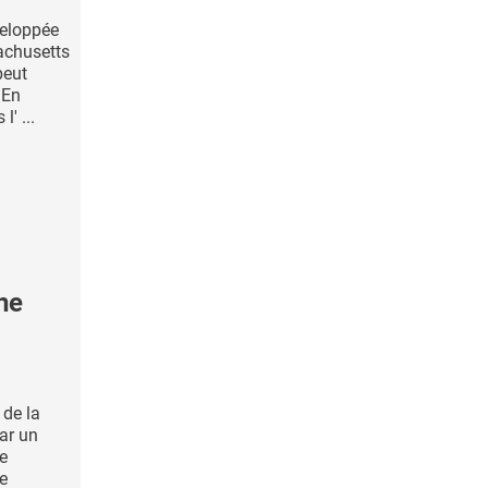
veloppée
achusetts
peut
 En
l' ...
ne
 de la
ar un
de
e