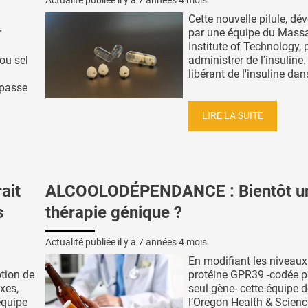
Actualité publiée il y a
7 années 4 mois
Cette nouvelle pilule, dé
r
par une équipe du Mass
Institute of Technology, 
ou sel
administrer de l'insuline.
libérant de l'insuline dans 
 passe
LIRE LA SUITE
ait
ALCOOLODÉPENDANCE : Bientôt u
s
thérapie génique ?
Actualité publiée il y a
7 années 4 mois
En modifiant les niveaux
ption de
protéine GPR39 -codée p
xes,
seul gène- cette équipe 
équipe
l’Oregon Health & Scienc