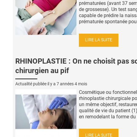
prématurées (avant 37 se
de grossesse). Un test san
capable de prédire la nais
prématurée spontanée pourr
LIRE LA SUITE
RHINOPLASTIE : On ne choisit pas s
chirurgien au pif
Actualité publiée il y a
7 années 4 mois
Cosmétique ou fonctionnell
rhinoplastie chirurgicale p
un même objectif, restaurer
qualité de vie du patient (1)
en remodelant la forme du .
LIRE LA SUITE