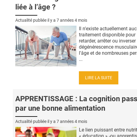
liée à l’âge ?
Actualité publiée il y a
7 années 4 mois
Il n'existe actuellement au
traitement disponible pour
retarder, arrêter ou inverser
dégénérescence musculaire
l'âge et de nombreuses pe
...
LIRE LA SUITE
APPRENTISSAGE : La cognition pas
par une bonne alimentation
Actualité publiée il y a
7 années 4 mois
Le lien puissant entre nutri
« éducation » -ou apprenti