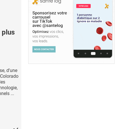
 plus
se, d’une
u Colorado
les
hnologie,
nels ...