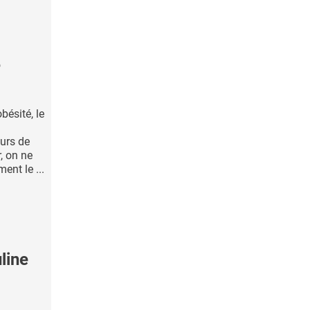
e
bésité, le
n
urs de
, on ne
nt le ...
uline