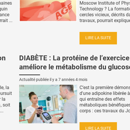
maines
Moscow Institute of Phy
guin
Technology ? La formati
sance
cercles vicieux, décrits 
ait ...
travaux, pourrait expliquer
LIRE LA SUITE
on
DIABÈTE : La protéine de l’exercice
améliore le métabolisme du glucos
Actualité publiée il y a
7 années 4 mois
e, la
C’est la première démons
oursuit
d'une adipokine libérée à 
 la
qui entraîne des effets
, soit
métaboliques bénéfiques
..
corps : ces travaux du Jos
LIRE LA SUITE