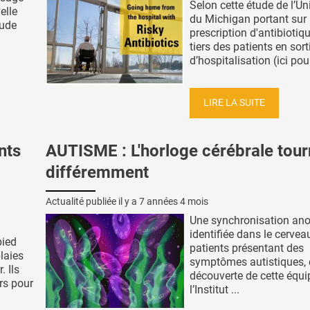
Selon cette étude de l’Un
elle
du Michigan portant sur 
tude
prescription d'antibiotiq
tiers des patients en sort
d’hospitalisation (ici pour
LIRE LA SUITE
nts
AUTISME : L'horloge cérébrale tou
différemment
Actualité publiée il y a
7 années 4 mois
Une synchronisation an
identifiée dans le cervea
pied
patients présentant des
laies
symptômes autistiques, c
. Ils
découverte de cette équi
rs pour
l’Institut ...