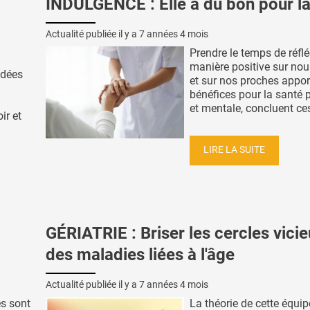
INDULGENCE : Elle a du bon pour la
Actualité publiée il y a
7 années 4 mois
Prendre le temps de réflé
manière positive sur n
idées
et sur nos proches appor
bénéfices pour la santé 
et mentale, concluent ces 
ir et
LIRE LA SUITE
GÉRIATRIE : Briser les cercles vici
des maladies liées à l'âge
Actualité publiée il y a
7 années 4 mois
s sont
La théorie de cette équi