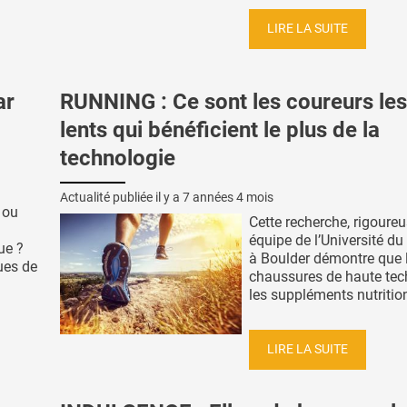
LIRE LA SUITE
ar
RUNNING : Ce sont les coureurs les
lents qui bénéficient le plus de la
technologie
Actualité publiée il y a
7 années 4 mois
 ou
Cette recherche, rigoureu
équipe de l’Université d
ue ?
à Boulder démontre que 
ues de
chaussures de haute tec
les suppléments nutrition
LIRE LA SUITE