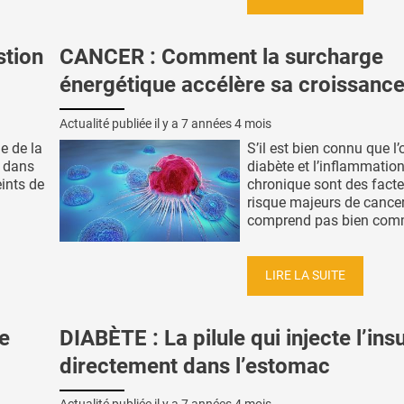
stion
CANCER : Comment la surcharge
énergétique accélère sa croissanc
Actualité publiée il y a
7 années 4 mois
e de la
S’il est bien connu que l’o
n dans
diabète et l’inflammatio
eints de
chronique sont des facte
risque majeurs de cancer
comprend pas bien comme
LIRE LA SUITE
e
DIABÈTE : La pilule qui injecte l’ins
directement dans l’estomac