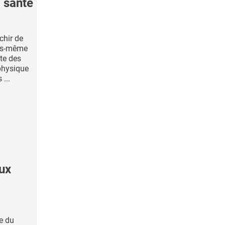
 santé
chir de
ous-même
te des
physique
...
eux
pe du