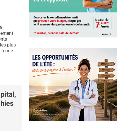
é
lement
ents
les plus
à une ...
pital,
chies