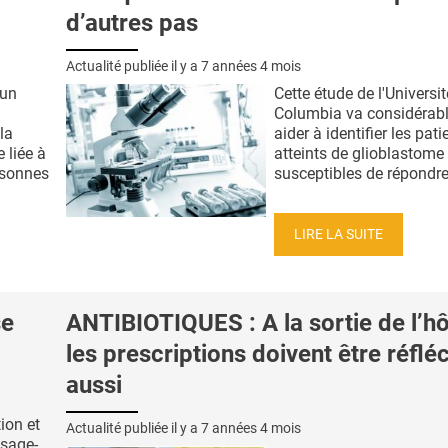
d’autres pas
Actualité publiée il y a
7 années 4 mois
cun
Cette étude de l'Universit
Columbia va considérab
 la
aider à identifier les pati
 liée à
atteints de glioblastome 
rsonnes
susceptibles de répondre 
LIRE LA SUITE
se
ANTIBIOTIQUES : A la sortie de l’hô
les prescriptions doivent être réflé
aussi
tion et
Actualité publiée il y a
7 années 4 mois
ssage-