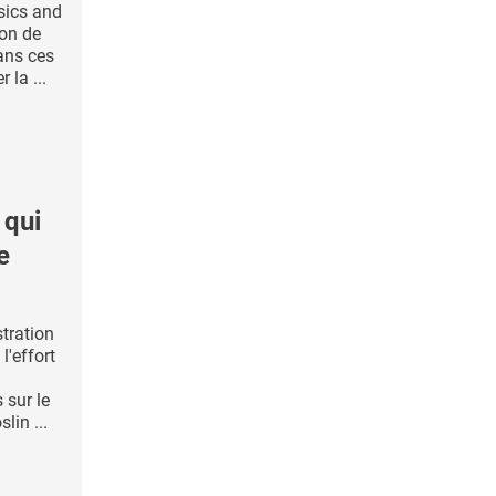
sics and
on de
dans ces
 la ...
 qui
e
tration
l'effort
 sur le
lin ...