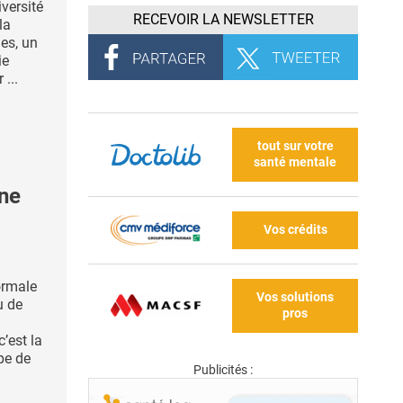
iversité
RECEVOIR LA NEWSLETTER
la
ues, un
ie
 ...
tout sur votre
santé mentale
rne
Vos crédits
ormale
Vos solutions
u de
pros
’est la
pe de
Publicités :