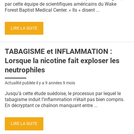
QUI SOMMES-NOUS ?
par cette équipe de scientifiques américains du Wake
Forest Baptist Medical Center. « Ils » disent ...
PUBLICITÉ
CONDITIONS GÉNÉRALES
LIRE LA SUITE
CONTACT
TABAGISME et INFLAMMATION :
CRÉDITS
Lorsque la nicotine fait exploser les
neutrophiles
Actualité publiée il y a
9 années 9 mois
Jusqu’à cette étude suédoise, le processus par lequel le
tabagisme induit l’inflammation n’était pas bien compris.
En décryptant ce chaînon manquant entre ...
LIRE LA SUITE