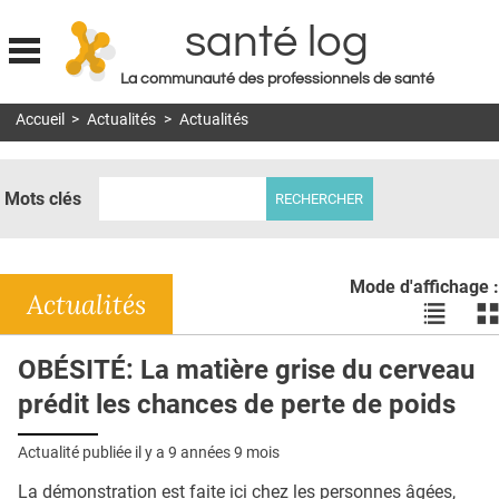
santé log
La communauté des professionnels de santé
Jump to navigation
Accueil
>
Actualités
>
Actualités
MON COMPTE
ABONNEMENT
Mots clés
S'ABONNER À LA REVUE SOIN À DOMICILE
ACTUS
Mode d'affichage :
DOSSIERS
Actualités
Voir
Vo
les
le
RÉSEAUX
actualité
ac
OBÉSITÉ: La matière grise du cerveau
en
en
E-REVUE SAD
prédit les chances de perte de poids
liste
bl
THÉMA
Actualité publiée il y a
9 années 9 mois
L'APP
La démonstration est faite ici chez les personnes âgées,