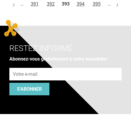
‹
…
391
392
393
394
395
…
›
RESTEZ INFORMÉ
Abonnez-vous gratuitement à notre newsletter
Adresse e-mail
S'ABONNER