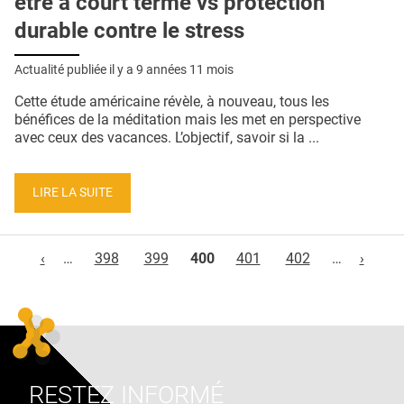
être à court terme vs protection
durable contre le stress
Actualité publiée il y a
9 années 11 mois
Cette étude américaine révèle, à nouveau, tous les
bénéfices de la méditation mais les met en perspective
avec ceux des vacances. L’objectif, savoir si la ...
LIRE LA SUITE
Pages
‹
…
398
399
400
401
402
…
›
RESTEZ INFORMÉ