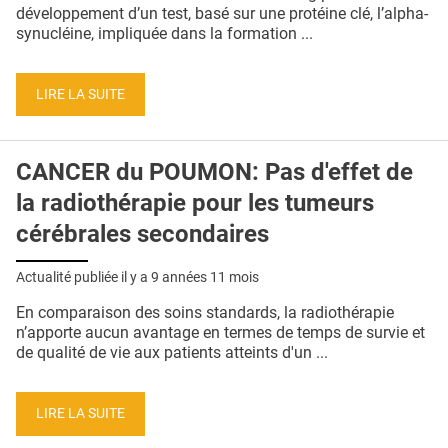
QUI SOMMES-NOUS ?
développement d’un test, basé sur une protéine clé, l’alpha-
synucléine, impliquée dans la formation ...
PUBLICITÉ
CONDITIONS GÉNÉRALES
LIRE LA SUITE
CONTACT
CANCER du POUMON: Pas d'effet de
CRÉDITS
la radiothérapie pour les tumeurs
cérébrales secondaires
Actualité publiée il y a
9 années 11 mois
En comparaison des soins standards, la radiothérapie
n’apporte aucun avantage en termes de temps de survie et
de qualité de vie aux patients atteints d'un ...
LIRE LA SUITE