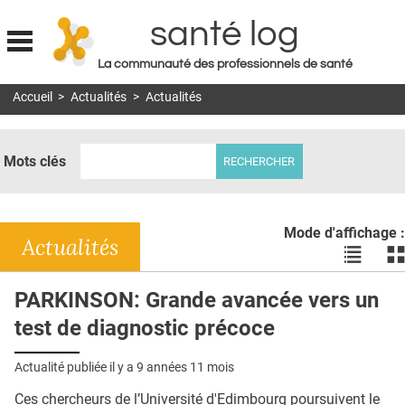
santé log
La communauté des professionnels de santé
Jump to navigation
Accueil
>
Actualités
>
Actualités
MON COMPTE
ABONNEMENT
Mots clés
S'ABONNER À LA REVUE SOIN À DOMICILE
ACTUS
Mode d'affichage :
DOSSIERS
Actualités
Voir
Vo
les
le
RÉSEAUX
actualité
ac
PARKINSON: Grande avancée vers un
en
en
E-REVUE SAD
test de diagnostic précoce
liste
bl
THÉMA
Actualité publiée il y a
9 années 11 mois
L'APP
Ces chercheurs de l’Université d'Edimbourg poursuivent le