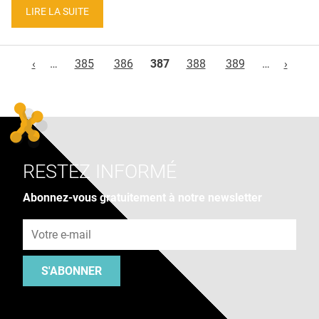
LIRE LA SUITE
Pages
‹
…
385
386
387
388
389
…
›
RESTEZ INFORMÉ
Abonnez-vous gratuitement à notre newsletter
Adresse e-mail
S'ABONNER