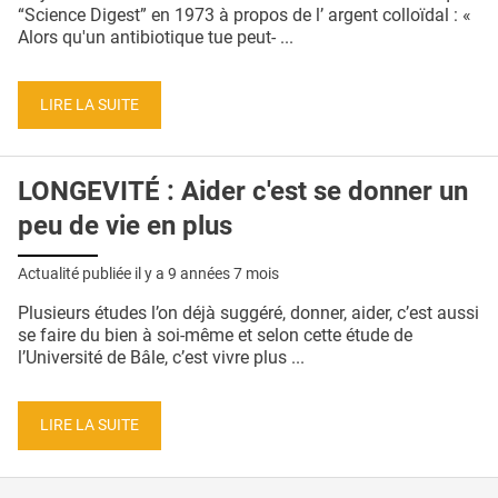
QUI SOMMES-NOUS ?
“Science Digest” en 1973 à propos de l’ argent colloïdal : «
Alors qu'un antibiotique tue peut- ...
PUBLICITÉ
CONDITIONS GÉNÉRALES
LIRE LA SUITE
CONTACT
LONGEVITÉ : Aider c'est se donner un
CRÉDITS
peu de vie en plus
Actualité publiée il y a
9 années 7 mois
Plusieurs études l’on déjà suggéré, donner, aider, c’est aussi
se faire du bien à soi-même et selon cette étude de
l’Université de Bâle, c’est vivre plus ...
LIRE LA SUITE