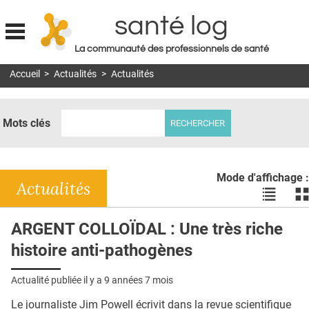
santé log
La communauté des professionnels de santé
Jump to navigation
Accueil
>
Actualités
>
Actualités
MON COMPTE
ABONNEMENT
Mots clés
S'ABONNER À LA REVUE SOIN À DOMICILE
ACTUS
Mode d'affichage :
DOSSIERS
Actualités
Voir
Vo
les
le
RÉSEAUX
actualité
ac
ARGENT COLLOÏDAL : Une très riche
en
en
E-REVUE SAD
histoire anti-pathogènes
liste
bl
THÉMA
Actualité publiée il y a
9 années 7 mois
L'APP
Le journaliste Jim Powell écrivit dans la revue scientifique