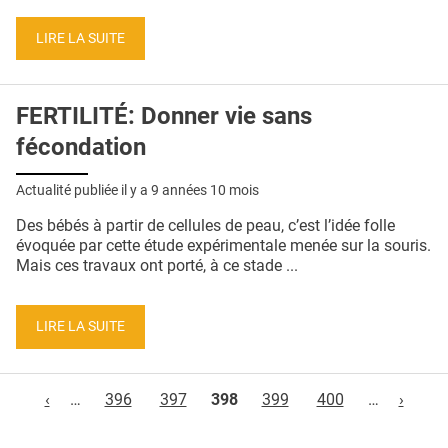
LIRE LA SUITE
FERTILITÉ: Donner vie sans
fécondation
Actualité publiée il y a
9 années 10 mois
Des bébés à partir de cellules de peau, c’est l’idée folle
évoquée par cette étude expérimentale menée sur la souris.
Mais ces travaux ont porté, à ce stade ...
LIRE LA SUITE
Pages
‹
…
396
397
398
399
400
…
›