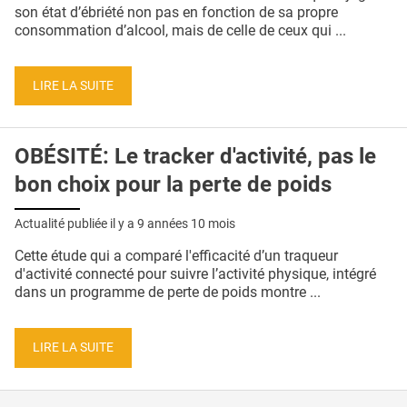
QUI SOMMES-NOUS ?
son état d’ébriété non pas en fonction de sa propre
consommation d’alcool, mais de celle de ceux qui ...
PUBLICITÉ
CONDITIONS GÉNÉRALES
LIRE LA SUITE
CONTACT
OBÉSITÉ: Le tracker d'activité, pas le
CRÉDITS
bon choix pour la perte de poids
Actualité publiée il y a
9 années 10 mois
Cette étude qui a comparé l'efficacité d’un traqueur
d'activité connecté pour suivre l’activité physique, intégré
dans un programme de perte de poids montre ...
LIRE LA SUITE