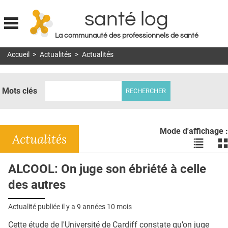
santé log
La communauté des professionnels de santé
Jump to navigation
Accueil
>
Actualités
>
Actualités
MON COMPTE
ABONNEMENT
Mots clés
S'ABONNER À LA REVUE SOIN À DOMICILE
ACTUS
Mode d'affichage :
DOSSIERS
Actualités
Voir
Vo
les
le
RÉSEAUX
actualité
ac
ALCOOL: On juge son ébriété à celle
en
en
E-REVUE SAD
des autres
liste
bl
THÉMA
Actualité publiée il y a
9 années 10 mois
L'APP
Cette étude de l'Université de Cardiff constate qu’on juge