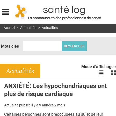
santé log
La communauté des professionnels de santé
Jump to navigation
Accueil
>
Actualités
>
Actualités
MON COMPTE
ABONNEMENT
Mots clés
S'ABONNER À LA REVUE SOIN À DOMICILE
ACTUS
Mode d'affichage :
DOSSIERS
Actualités
Voir
Vo
les
le
RÉSEAUX
actualité
ac
ANXIÉTÉ: Les hypochondriaques ont
en
en
E-REVUE SAD
plus de risque cardiaque
liste
bl
THÉMA
Actualité publiée il y a
9 années 9 mois
L'APP
Certaines personnes sont préoccupées au sujet de leur