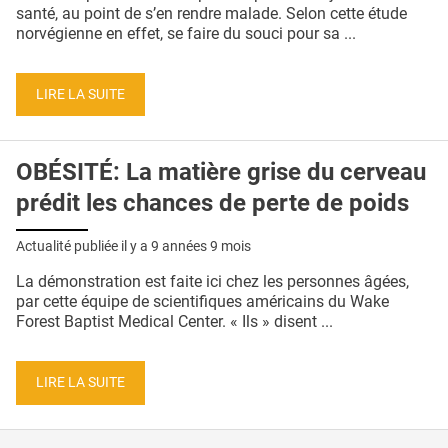
QUI SOMMES-NOUS ?
santé, au point de s’en rendre malade. Selon cette étude
norvégienne en effet, se faire du souci pour sa ...
PUBLICITÉ
CONDITIONS GÉNÉRALES
LIRE LA SUITE
CONTACT
OBÉSITÉ: La matière grise du cerveau
CRÉDITS
prédit les chances de perte de poids
Actualité publiée il y a
9 années 9 mois
La démonstration est faite ici chez les personnes âgées,
par cette équipe de scientifiques américains du Wake
Forest Baptist Medical Center. « Ils » disent ...
LIRE LA SUITE