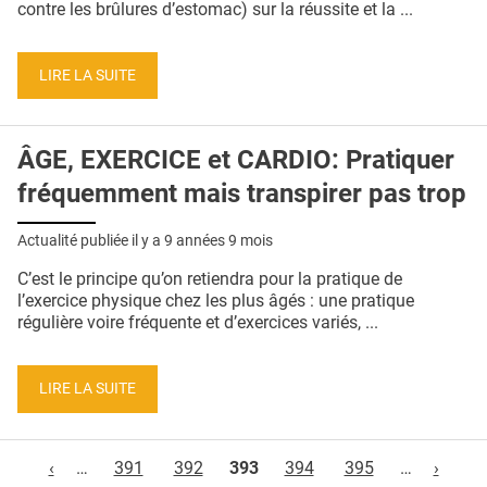
contre les brûlures d’estomac) sur la réussite et la ...
LIRE LA SUITE
ÂGE, EXERCICE et CARDIO: Pratiquer
fréquemment mais transpirer pas trop
Actualité publiée il y a
9 années 9 mois
C’est le principe qu’on retiendra pour la pratique de
l’exercice physique chez les plus âgés : une pratique
régulière voire fréquente et d’exercices variés, ...
LIRE LA SUITE
Pages
‹
…
391
392
393
394
395
…
›