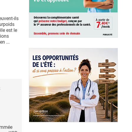
uvent-ils
urpoids
le est le
tions
n ...
s
nommée