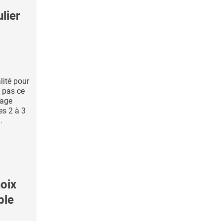
lier
lité pour
 pas ce
tage
les 2 à 3
.
oix
ple