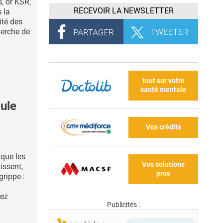
, or KSR,
RECEVOIR LA NEWSLETTER
 la
ité des
herche de
tout sur votre
santé mentale
ule
Vos crédits
 que les
Vos solutions
issent,
pros
grippe :
hez
Publicités :