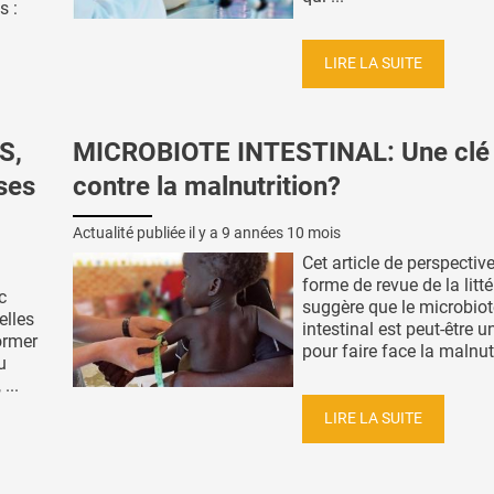
s :
LIRE LA SUITE
S,
MICROBIOTE INTESTINAL: Une clé
ses
contre la malnutrition?
Actualité publiée il y a
9 années 10 mois
Cet article de perspectiv
forme de revue de la litté
c
suggère que le microbiot
elles
intestinal est peut-être u
ormer
pour faire face la malnutr
u
...
LIRE LA SUITE