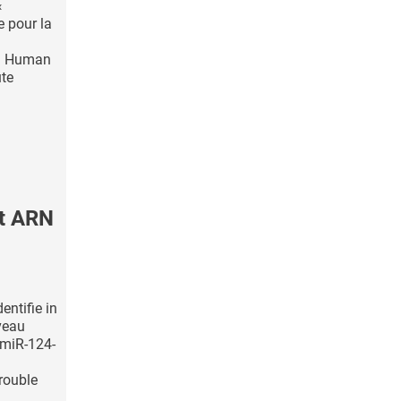
«
 pour la
al Human
te
it ARN
entifie in
rveau
 miR-124-
rouble