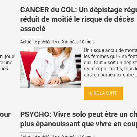
CANCER du COL: Un dépistage régu
réduit de moitié le risque de décès
associé
Actualité publiée il y a
9 années 10 mois
Un risque accru de morta
n, joue
les femmes qui « ne font
te une
qu’il faut » soit un dépis
ques
régulier par frottis, tous 
ans, en particulier entre ..
LIRE LA SUITE
our
PSYCHO: Vivre solo peut être un ch
plus épanouissant que vivre en cou
Actualité publiée il y a
9 années 10 mois