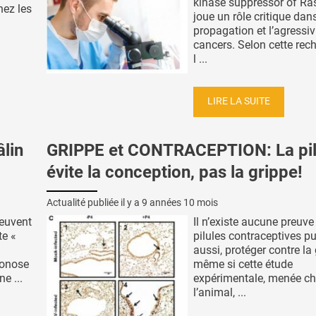
kinase suppressor of Ras
hez les
joue un rôle critique dans
propagation et l’agressiv
cancers. Selon cette rec
l ...
LIRE LA SUITE
lin
GRIPPE et CONTRACEPTION: La pil
évite la conception, pas la grippe!
Actualité publiée il y a
9 années 10 mois
euvent
Il n’existe aucune preuve
te «
pilules contraceptives pu
aussi, protéger contre la 
oonose
même si cette étude
e ...
expérimentale, menée c
l’animal, ...