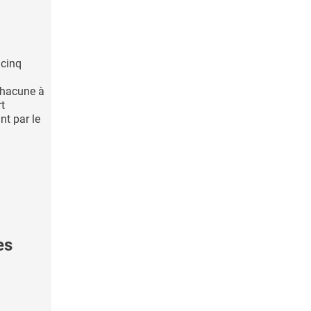
 cinq
 chacune à
rt
nt par le
es