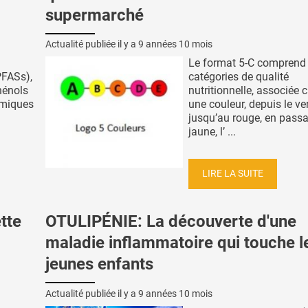
supermarché
Actualité publiée il y a
9 années 10 mois
Le format 5-C comprend
PFASs),
catégories de qualité
hénols
nutritionnelle, associée
imiques
une couleur, depuis le ve
jusqu’au rouge, en passa
jaune, l’ ...
LIRE LA SUITE
tte
OTULIPÉNIE: La découverte d'une
maladie inflammatoire qui touche l
jeunes enfants
Actualité publiée il y a
9 années 10 mois