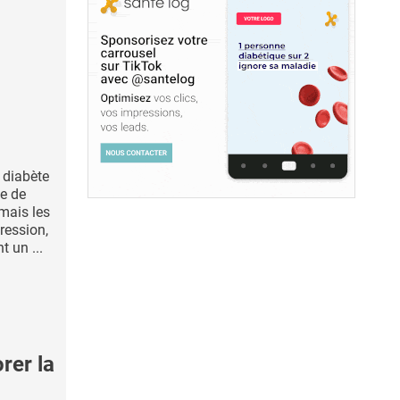
 diabète
ue de
mais les
ression,
 un ...
rer la