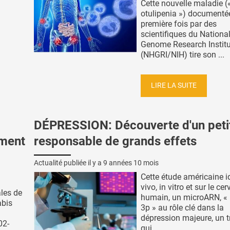
Cette nouvelle maladie (
otulipenia ») documentée
première fois par des
scientifiques du Nation
Genome Research Institu
(NHGRI/NIH) tire son ...
LIRE LA SUITE
DÉPRESSION: Découverte d'un pet
mment
responsable de grands effets
Actualité publiée il y a
9 années 10 mois
Cette étude américaine id
vivo, in vitro et sur le ce
les de
humain, un microARN, «
abis
3p » au rôle clé dans la
dépression majeure, un t
02-
qui ...