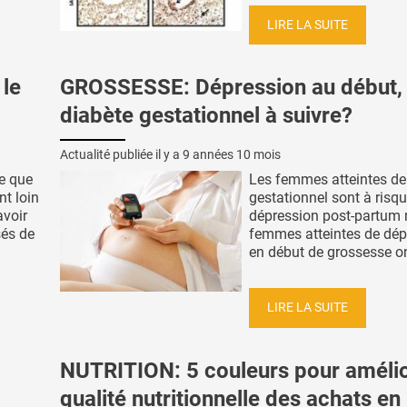
LIRE LA SUITE
le
GROSSESSE: Dépression au début,
diabète gestationnel à suivre?
Actualité publiée il y a
9 années 10 mois
e que
Les femmes atteintes de
nt loin
gestationnel sont à risq
avoir
dépression post-partum 
sés de
femmes atteintes de dép
en début de grossesse ont
LIRE LA SUITE
NUTRITION: 5 couleurs pour amélio
qualité nutritionnelle des achats en