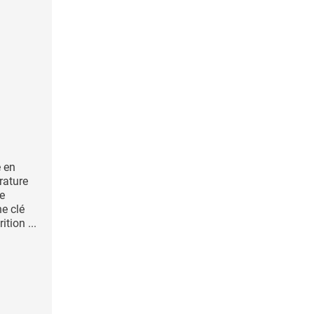
e en
rature
e
ne clé
ition ...