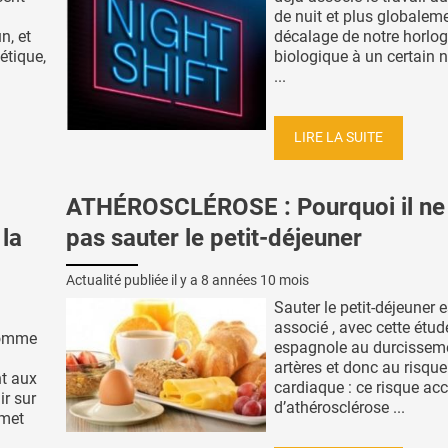
de nuit et plus globaleme
n, et
décalage de notre horlo
étique,
biologique à un certain
...
LIRE LA SUITE
ATHÉROSCLÉROSE : Pourquoi il ne 
la
pas sauter le petit-déjeuner
Actualité publiée il y a
8 années 10 mois
Sauter le petit-déjeuner e
associé , avec cette étud
comme
espagnole au durcissem
artères et donc au risque
t aux
cardiaque : ce risque ac
r sur
d’athérosclérose ...
rmet