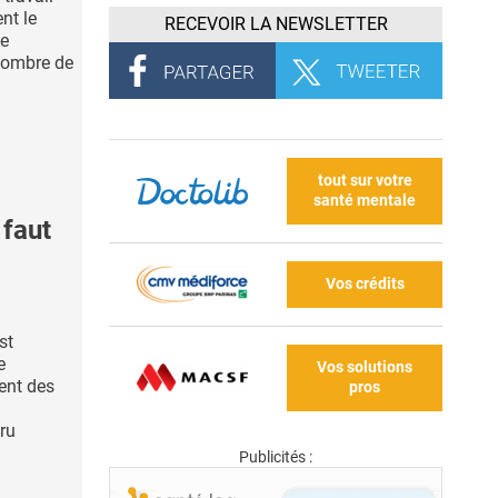
nt le
RECEVOIR LA NEWSLETTER
ge
 nombre de
tout sur votre
santé mentale
faut
Vos crédits
st
e
Vos solutions
ent des
pros
cru
Publicités :