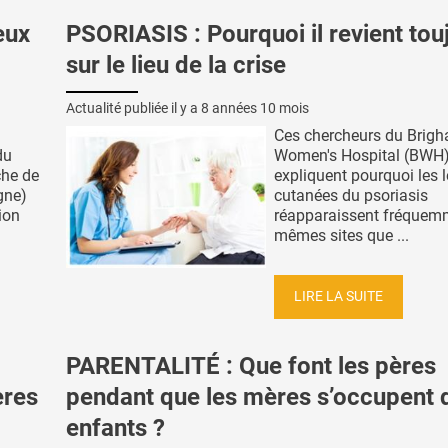
eux
PSORIASIS : Pourquoi il revient tou
sur le lieu de la crise
Actualité publiée il y a
8 années 10 mois
Ces chercheurs du Brig
du
Women's Hospital (BWH
che de
expliquent pourquoi les 
gne)
cutanées du psoriasis
tion
réapparaissent fréquem
mêmes sites que ...
LIRE LA SUITE
PARENTALITÉ : Que font les pères
ères
pendant que les mères s’occupent 
enfants ?