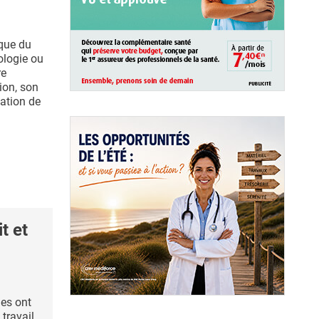
ique du
ologie ou
re
ion, son
ation de
t et
es ont
 travail