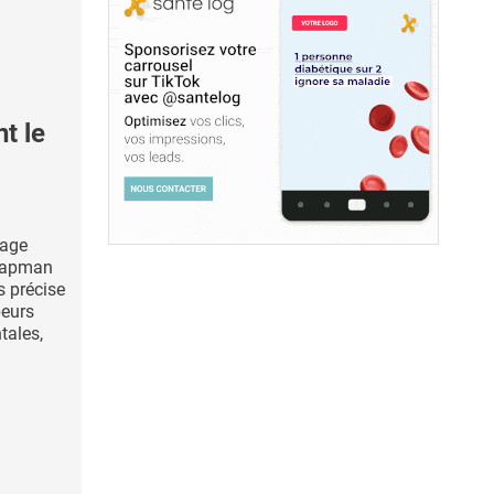
t le
dage
Chapman
s précise
peurs
tales,