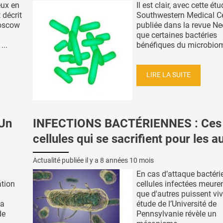
eux en
Il est clair, avec cette ét
 décrit
Southwestern Medical Ce
Moscow
publiée dans la revue Ne
que certaines bactéries
...
bénéfiques du microbiome
LIRE LA SUITE
Un
INFECTIONS BACTÉRIENNES : Ces
cellules qui se sacrifient pour les a
Actualité publiée il y a
8 années 10 mois
En cas d’attaque bactéri
ation
cellules infectées meure
que d'autres puissent viv
la
étude de l’Université de
de
Pennsylvanie révèle un