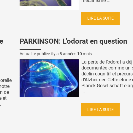
mécanisme ...
LIRE LA SUITE
e
PARKINSON: L’odorat en question
Actualité publiée il y a
8 années 10 mois
La perte de l’odorat a déj
documentée comme un s
déclin cognitif et précur
d’Alzheimer. Cette étude
orelle
Planck-Gesellschaft élarg
notre
...
on de
e et
.
LIRE LA SUITE