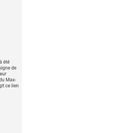
à été
igne de
seur
 du Max-
it ce lien