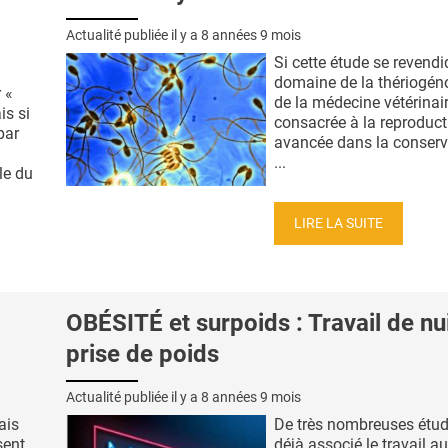
Actualité publiée il y a
8 années 9 mois
Si cette étude se revend
domaine de la thériogén
 «
de la médecine vétérinai
is si
consacrée à la reproduct
par
avancée dans la conserv
...
le du
LIRE LA SUITE
OBÉSITÉ et surpoids : Travail de nui
prise de poids
Actualité publiée il y a
8 années 9 mois
ais
De très nombreuses étud
sent
déjà associé le travail au