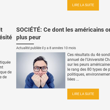
LIRE LA SUITE
t
SOCIÉTÉ: Ce dont les américains on
ésité
plus peur
Actualité publiée il y a
8 années 10 mois
Ces résultats du 4è son
annuel de l'Université 
atiquée
sur les peurs américaine
nt
le rang des 80 types de 
sque de
politiques, environnemen
e de
liées ...
LIRE LA SUITE