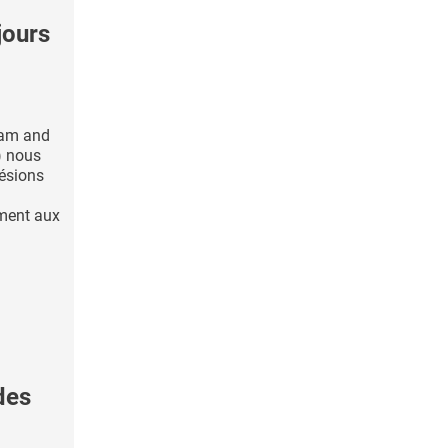
jours
ham and
) nous
lésions
ment aux
des