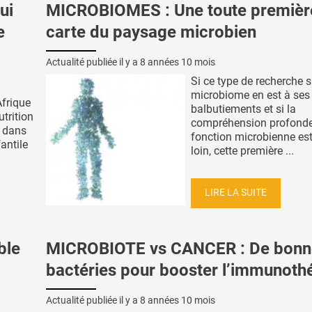
ui
MICROBIOMES : Une toute premièr
e
carte du paysage microbien
Actualité publiée il y a
8 années 10 mois
Si ce type de recherche s
microbiome en est à ses
Afrique
balbutiements et si la
utrition
compréhension profonde
e dans
fonction microbienne es
fantile
loin, cette première ...
LIRE LA SUITE
ble
MICROBIOTE vs CANCER : De bonn
bactéries pour booster l’immunoth
Actualité publiée il y a
8 années 10 mois