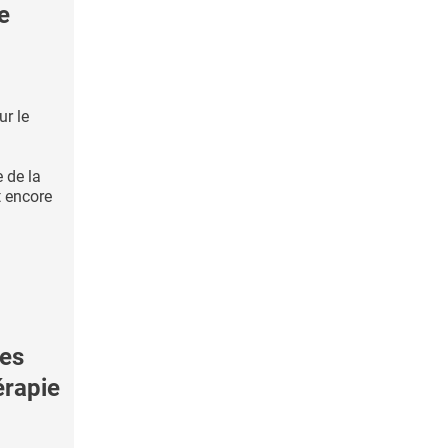
e
ur le
 de la
t encore
es
érapie