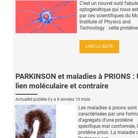
C’est un nouvel outil fabul
optogénétique qui nous est
par ces scientifiques du 
Institute of Physics and
Technology : cette protéine 
LIRE LA SUITE
PARKINSON et maladies à PRIONS : 
lien moléculaire et contraire
Actualité publiée il y a
8 années 10 mois
Les maladies à prions sont
caractérisées par une form
d’agrégats d’une protéine
spécifique mal conformée, 
protéine prion. La maladie 