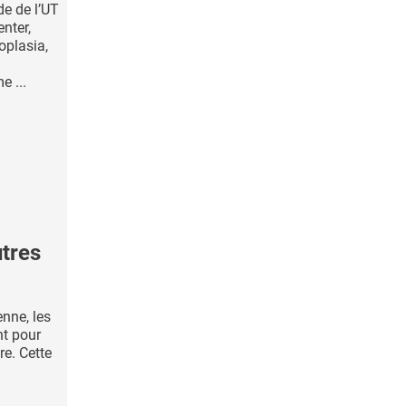
ude de l’UT
nter,
oplasia,
 ...
utres
enne, les
nt pour
re. Cette