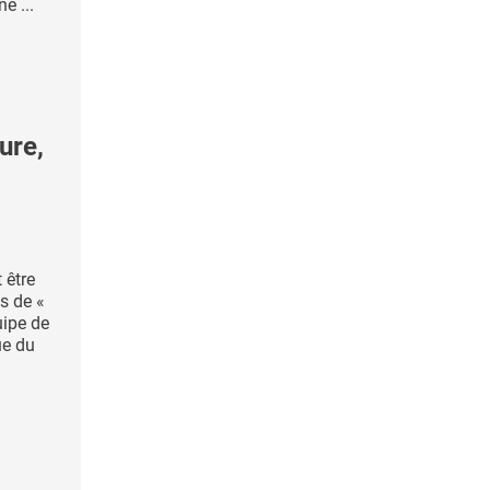
e ...
ure,
 être
s de «
uipe de
ue du