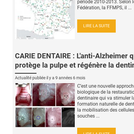
période 2010-2013. Selon l
Fédération, la FFMPS, il ...
LIRE LA SUITE
CARIE DENTAIRE : L'anti-Alzheimer q
protège la pulpe et régénère la denti
Actualité publiée il y a
9 années 6 mois
C’est une nouvelle approch
biologique de la restaurati
dentinaire qui va stimuler l
formation naturelle de dent
la mobilisation des cellule
souches ...