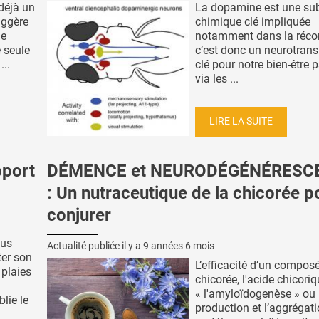
déjà un
La dopamine est une su
uggère
chimique clé impliquée
de
notamment dans la réc
e seule
c’est donc un neurotran
..
clé pour notre bien-être 
via les ...
LIRE LA SUITE
port
DÉMENCE et NEURODÉGÉNÉRESC
: Un nutraceutique de la chicorée p
conjurer
ous
Actualité publiée il y a
9 années 6 mois
ter son
L’efficacité d’un composé
 plaies
chicorée, l'acide chicori
« l'amyloïdogenèse » ou 
ie le
production et l’aggrégat