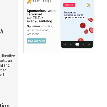
 à
 directive
ents, en
nfant,
rder
 l ...
tion