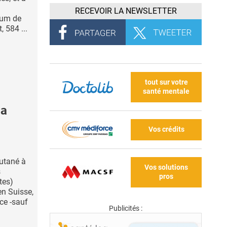
RECEVOIR LA NEWSLETTER
ium de
 584 ...
tout sur votre
santé mentale
la
Vos crédits
cutané à
Vos solutions
s
pros
tes)
en Suisse,
ce -sauf
Publicités :