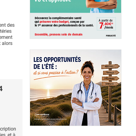
ent des
téries
vement
 alors
4
cription
es, et à