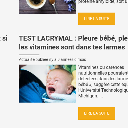
protéine amyloïde, soit un
LIRE LA SUITE
 si
TEST LACRYMAL : Pleure bébé, ple
les vitamines sont dans tes larmes
Actualité publiée il y a
9 années 6 mois
Vitamines ou carences
nutritionnelles pourraient
détectées dans les larme
bébé », suggère cette éq
l’Université Technologiq
Michigan. ...
LIRE LA SUITE