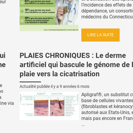
eur
l’incidence des effets de
dépendance, un consort
médecins du Connecticut,
LIRE LA SUITE
ui
PLAIES CHRONIQUES : Le derme
ne
artificiel qui bascule le génome de 
plaie vers la cicatrisation
e
Actualité publiée il y a
9 années 6 mois
on
Apligraf®, un substitut 
a
base de cellules vivante
ine via
(fibroblastes et kéranocy
s
autorisé aux Etats-Unis, 
mais pas encore en Fran
...