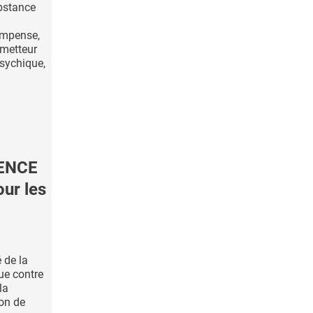
bstance
ompense,
smetteur
psychique,
ENCE
our les
 de la
que contre
la
ion de