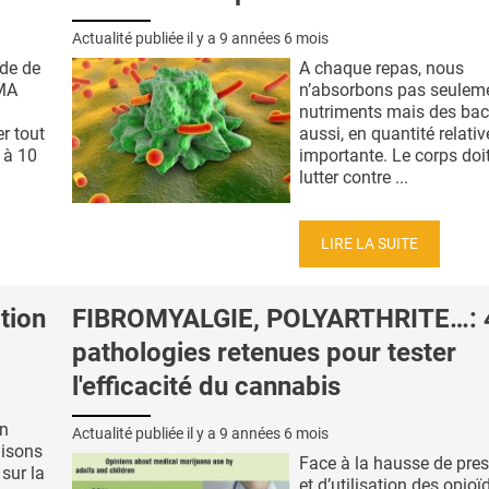
Actualité publiée il y a
9 années 6 mois
ude de
A chaque repas, nous
AMA
n’absorbons pas seulem
nutriments mais des bac
r tout
aussi, en quantité relati
t à 10
importante. Le corps doit
lutter contre ...
LIRE LA SUITE
tion
FIBROMYALGIE, POLYARTHRITE…: 
pathologies retenues pour tester
l'efficacité du cannabis
en
Actualité publiée il y a
9 années 6 mois
aisons
Face à la hausse de pres
 sur la
et d’utilisation des opioïd