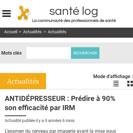
santé log
La communauté des professionnels de santé
Jump to navigation
Accueil
>
Actualités
>
Actualités
MON COMPTE
ABONNEMENT
Mots clés
S'ABONNER À LA REVUE SOIN À DOMICILE
ACTUS
Mode d'affichage :
DOSSIERS
Actualités
Voir
Vo
les
le
RÉSEAUX
actualité
ac
ANTIDÉPRESSEUR : Prédire à 90%
en
en
E-REVUE SAD
son efficacité par IRM
liste
bl
THÉMA
Actualité publiée il y a
9 années 6 mois
L'APP
L’examen du cerveau par imagerie avant la mise sous