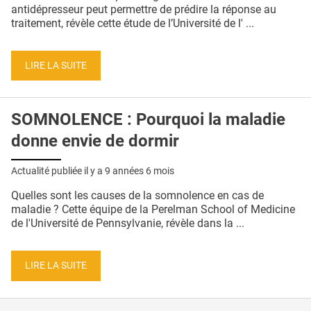
QUI SOMMES-NOUS ?
antidépresseur peut permettre de prédire la réponse au
traitement, révèle cette étude de l’Université de l' ...
PUBLICITÉ
CONDITIONS GÉNÉRALES
LIRE LA SUITE
CONTACT
SOMNOLENCE : Pourquoi la maladie
CRÉDITS
donne envie de dormir
Actualité publiée il y a
9 années 6 mois
Quelles sont les causes de la somnolence en cas de
maladie ? Cette équipe de la Perelman School of Medicine
de l'Université de Pennsylvanie, révèle dans la ...
LIRE LA SUITE