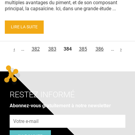
multiples avantages du piment, et de son composant
principal, la capsaïcine. Ici, dans une grande étude ...
LIRE LA SUITE
Pages
‹
…
382
383
384
385
386
…
›
RESTEZ INFORMÉ
Abonnez-vous gratuitement à notre newsletter
Adresse e-mail