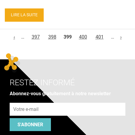
LIRE LA SUITE
Pages
‹
…
397
398
399
400
401
…
›
RESTEZ INFORMÉ
Abonnez-vous gratuitement à notre newsletter
Adresse e-mail
S'ABONNER