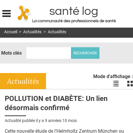
santé log
La communauté des professionnels de santé
Jump to navigation
Accueil
>
Actualités
>
Actualités
MON COMPTE
ABONNEMENT
Mots clés
S'ABONNER À LA REVUE SOIN À DOMICILE
ACTUS
Mode d'affichage :
DOSSIERS
Actualités
Voir
Vo
les
le
RÉSEAUX
actualité
ac
POLLUTION et DIABÈTE: Un lien
en
en
E-REVUE SAD
désormais confirmé
liste
bl
THÉMA
Actualité publiée il y a
9 années 10 mois
L'APP
Cette nouvelle étude de l’Helmholtz Zentrum München ou