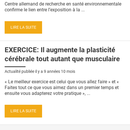
QUI SOMMES-NOUS ?
Centre allemand de recherche en santé environnementale
confirme le lien entre l’exposition à la ...
PUBLICITÉ
CONDITIONS GÉNÉRALES
LIRE LA SUITE
CONTACT
EXERCICE: Il augmente la plasticité
CRÉDITS
cérébrale tout autant que musculaire
Actualité publiée il y a
9 années 10 mois
« Le meilleur exercice est celui que vous allez faire » et «
Faites tout ce que vous aimez dans un premier temps et
ensuite vous adapterez votre pratique », ...
LIRE LA SUITE