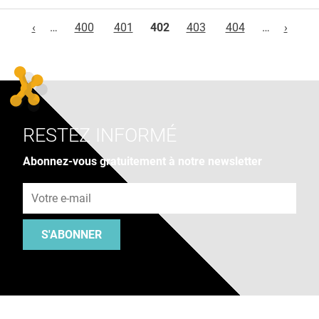
Pages
‹
…
400
401
402
403
404
…
›
RESTEZ INFORMÉ
Abonnez-vous gratuitement à notre newsletter
Adresse e-mail
S'ABONNER