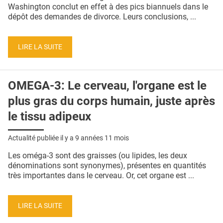
QUI SOMMES-NOUS ?
Washington conclut en effet à des pics biannuels dans le
dépôt des demandes de divorce. Leurs conclusions, ...
PUBLICITÉ
CONDITIONS GÉNÉRALES
LIRE LA SUITE
CONTACT
OMEGA-3: Le cerveau, l'organe est le
CRÉDITS
plus gras du corps humain, juste après
le tissu adipeux
Actualité publiée il y a
9 années 11 mois
Les oméga-3 sont des graisses (ou lipides, les deux
dénominations sont synonymes), présentes en quantités
très importantes dans le cerveau. Or, cet organe est ...
LIRE LA SUITE