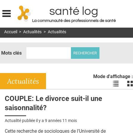
santé log
La communauté des professionnels de santé
Jump to navigation
Accueil
>
Actualités
>
Actualités
MON COMPTE
ABONNEMENT
Mots clés
S'ABONNER À LA REVUE SOIN À DOMICILE
ACTUS
Mode d'affichage :
DOSSIERS
Actualités
Voir
Vo
les
le
RÉSEAUX
actualité
ac
COUPLE: Le divorce suit-il une
en
en
E-REVUE SAD
saisonnalité?
liste
bl
THÉMA
Actualité publiée il y a
9 années 11 mois
L'APP
Cette recherche de sociologues de l'Université de