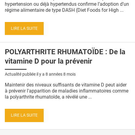
QUI SOMMES-NOUS ?
hypertension ou déjà hypertendus confirme l’adoption d’un
régime alimentaire de type DASH (Diet Foods for High ...
PUBLICITÉ
CONDITIONS GÉNÉRALES
LIRE LA SUITE
CONTACT
POLYARTHRITE RHUMATOÏDE : De la
CRÉDITS
vitamine D pour la prévenir
Actualité publiée il y a
8 années 8 mois
Maintenir des niveaux suffisants de vitamine D peut aider
à prévenir l'apparition de maladies inflammatoires comme
la polyarthrite rhumatoïde, a révélé une ...
LIRE LA SUITE