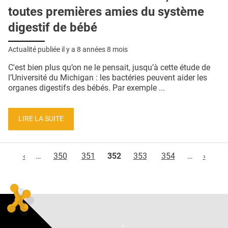
toutes premières amies du système
digestif de bébé
Actualité publiée il y a
8 années 8 mois
C'est bien plus qu’on ne le pensait, jusqu’à cette étude de
l’Université du Michigan : les bactéries peuvent aider les
organes digestifs des bébés. Par exemple ...
LIRE LA SUITE
Pages
‹
…
350
351
352
353
354
…
›