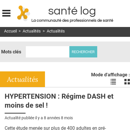
santé log
La communauté des professionnels de santé
Jump to navigation
Accueil
>
Actualités
>
Actualités
MON COMPTE
ABONNEMENT
Mots clés
S'ABONNER À LA REVUE SOIN À DOMICILE
ACTUS
Mode d'affichage :
DOSSIERS
Actualités
Voir
Vo
les
le
RÉSEAUX
actualité
ac
HYPERTENSION : Régime DASH et
en
en
E-REVUE SAD
moins de sel !
liste
bl
THÉMA
Actualité publiée il y a
8 années 8 mois
L'APP
Cette étude menée sur plus de 400 adultes en pré-