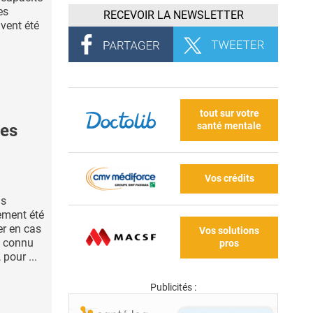
es
RECEVOIR LA NEWSLETTER
vent été
tout sur votre
santé mentale
des
Vos crédits
ns
ement été
er en cas
Vos solutions
a connu
pros
 pour ...
Publicités :