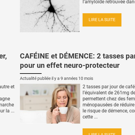
l’amyloïde retrouvée dans
LIRE LA SUITE
r,
CAFÉINE et DÉMENCE: 2 tasses par
pour un effet neuro-protecteur
Actualité publiée il y a
9 années 10 mois
autre et
2 tasses par jour de café
l’équivalent de 261mg de
pagne
permettent chez des fe
 marche
ménopausées de réduire
 la ...
le risque de démence, co
cette ...
LIRE LA SUITE