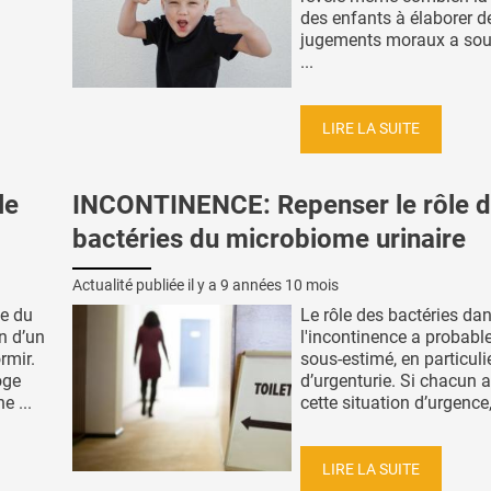
des enfants à élaborer d
jugements moraux a sou
...
LIRE LA SUITE
le
INCONTINENCE: Repenser le rôle 
bactéries du microbiome urinaire
Actualité publiée il y a
9 années 10 mois
te du
Le rôle des bactéries da
n d’un
l'incontinence a probabl
rmir.
sous-estimé, en particuli
oge
d’urgenturie. Si chacun 
e ...
cette situation d’urgence,
LIRE LA SUITE