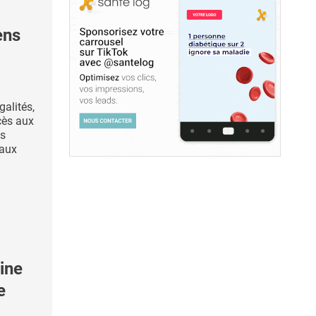
ens
galités,
cès aux
es
 aux
ine
e