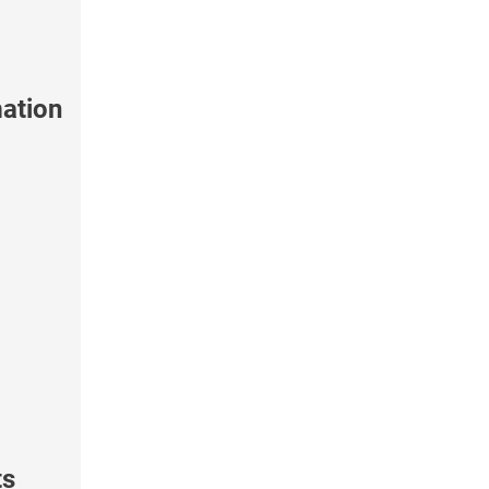
ation
ts