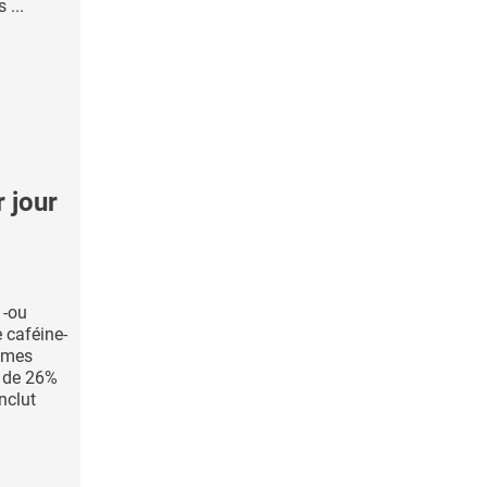
 ...
 jour
 -ou
 caféine-
mmes
 de 26%
nclut