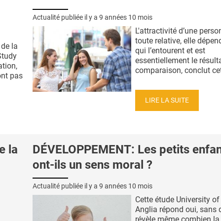
Actualité publiée il y a
9 années 10 mois
L'attractivité d’une perso
toute relative, elle dépe
de la
qui l’entourent et est
Study
essentiellement le résult
ation,
comparaison, conclut cett
ont pas
LIRE LA SUITE
e la
DÉVELOPPEMENT: Les petits enfan
ont-ils un sens moral ?
Actualité publiée il y a
9 années 10 mois
Cette étude University of
Anglia répond oui, sans 
révèle même combien la