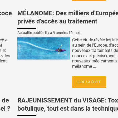
coce
MÉLANOME: Des milliers d'Europé
privés d'accès au traitement
Actualité publiée il y a
9 années 10 mois
ce «
Cette étude révèle les iné
nt
au sein de l’Europe, d’ac
 et
nouveaux traitements d
ez les
cancers, et précisément,
dent
nouveaux médicaments
mélanome ...
LIRE LA SUITE
 de
RAJEUNISSEMENT du VISAGE: Tox
el ?
botulique, tout est dans la techniqu