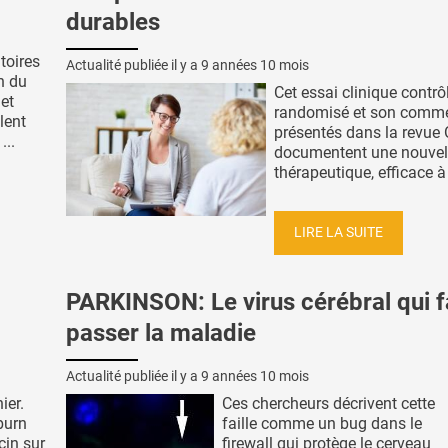
durables
itoires
Actualité publiée il y a
9 années 10 mois
n du
Cet essai clinique contrô
 et
randomisé et son comme
lent
présentés dans la revue 
...
documentent une nouvel
thérapeutique, efficace à l
LIRE LA SUITE
PARKINSON: Le virus cérébral qui f
passer la maladie
Actualité publiée il y a
9 années 10 mois
ier.
Ces chercheurs décrivent cette
burn
faille comme un bug dans le
cin sur
firewall qui protège le cerveau