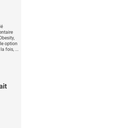
lé
ntaire
Obesity,
le option
a fois, ...
ait