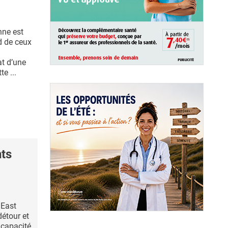
nne est
nd de ceux
at d’une
e ...
ts
 East
détour et
 capacité