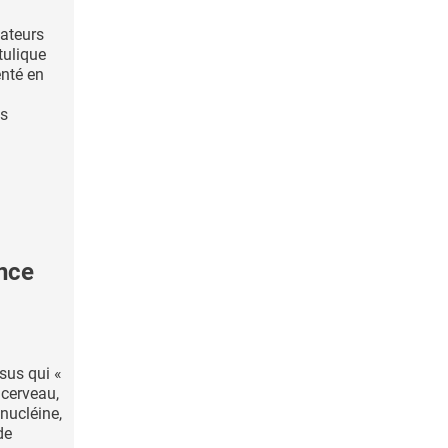
lateurs
tulique
nté en
es
nce
sus qui «
 cerveau,
ynucléine,
de