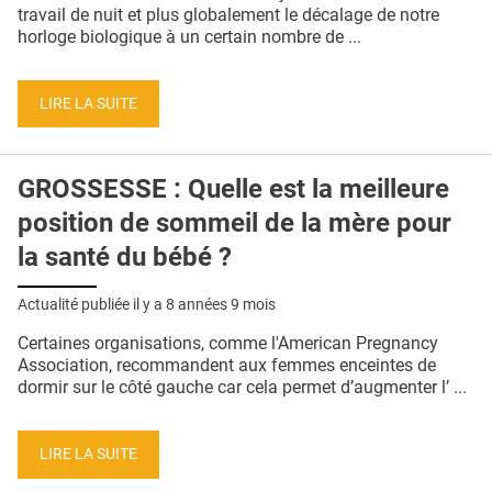
QUI SOMMES-NOUS ?
travail de nuit et plus globalement le décalage de notre
horloge biologique à un certain nombre de ...
PUBLICITÉ
CONDITIONS GÉNÉRALES
LIRE LA SUITE
CONTACT
GROSSESSE : Quelle est la meilleure
CRÉDITS
position de sommeil de la mère pour
la santé du bébé ?
Actualité publiée il y a
8 années 9 mois
Certaines organisations, comme l'American Pregnancy
Association, recommandent aux femmes enceintes de
dormir sur le côté gauche car cela permet d’augmenter l’ ...
LIRE LA SUITE