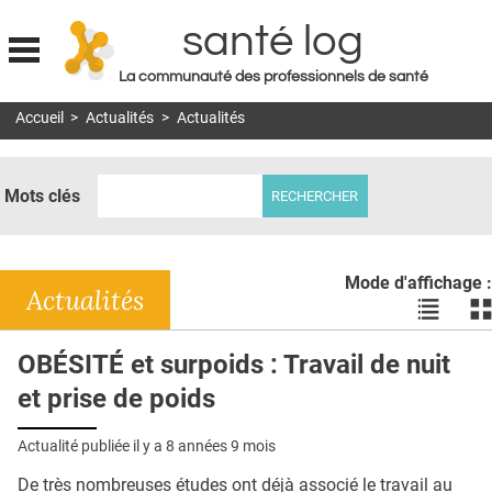
santé log
La communauté des professionnels de santé
Jump to navigation
Accueil
>
Actualités
>
Actualités
MON COMPTE
ABONNEMENT
Mots clés
S'ABONNER À LA REVUE SOIN À DOMICILE
ACTUS
Mode d'affichage :
DOSSIERS
Actualités
Voir
Vo
les
le
RÉSEAUX
actualité
ac
OBÉSITÉ et surpoids : Travail de nuit
en
en
E-REVUE SAD
et prise de poids
liste
bl
THÉMA
Actualité publiée il y a
8 années 9 mois
L'APP
De très nombreuses études ont déjà associé le travail au