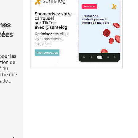
mes
tées
pour les
ition de
é du
ffre une
de ...