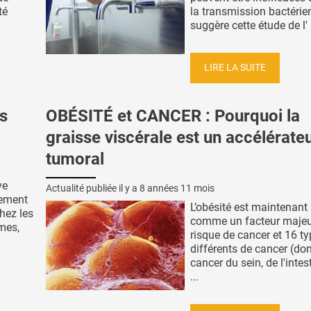
té
la transmission bactérie
suggère cette étude de l' .
LIRE LA SUITE
s
OBÉSITÉ et CANCER : Pourquoi la
graisse viscérale est un accélérate
tumoral
ve
Actualité publiée il y a
8 années 11 mois
nement
L’obésité est maintenant
hez les
comme un facteur majeu
mes,
risque de cancer et 16 t
différents de cancer (don
cancer du sein, de l'intes
...