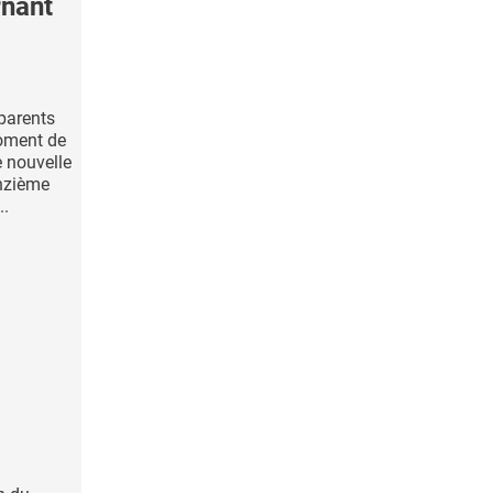
rnant
parents
oment de
e nouvelle
onzième
..