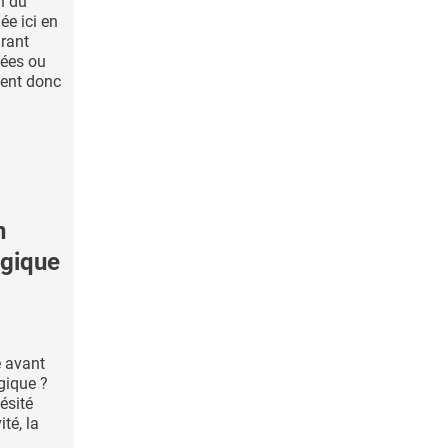
n du
e ici en
rant
nées ou
ient donc
n
ogique
e avant
gique ?
bésité
ité, la