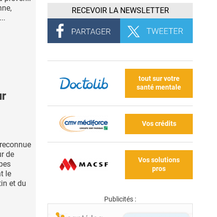
nne,
RECEVOIR LA NEWSLETTER
..
tout sur votre
santé mentale
ur
Vos crédits
 reconnue
r de
Vos solutions
ypes
pros
t le
tin et du
Publicités :