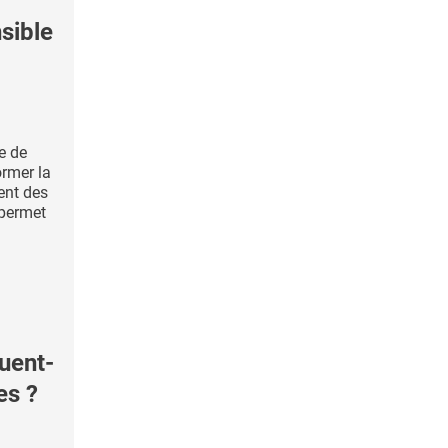
sible
e de
ormer la
ment des
 permet
uent-
es ?