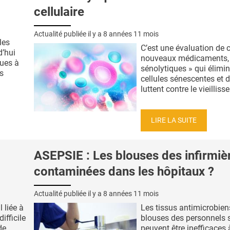
cellulaire
Actualité publiée il y a
8 années 11 mois
les
C’est une évaluation de 
d’hui
nouveaux médicaments, 
ues à
sénolytiques » qui élimin
s
cellules sénescentes et 
luttent contre le vieilliss
LIRE LA SUITE
ASEPSIE : Les blouses des infirmiè
contaminées dans les hôpitaux ?
Actualité publiée il y a
8 années 11 mois
 liée à
Les tissus antimicrobien
ifficile
blouses des personnels 
de
peuvent être inefficaces 