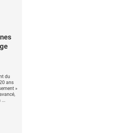
gnes
âge
nt du
 20 ans
ssement »
 avancé,
...