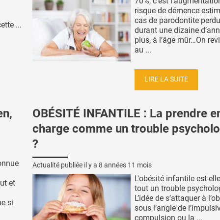
70%, c’est l’augmentatio
risque de démence estimé
cas de parodontite perdu
tte ...
durant une dizaine d’an
plus, à l’âge mûr…On rev
au ...
LIRE LA SUITE
en,
OBÉSITÉ INFANTILE : La prendre e
charge comme un trouble psychol
?
onnue
Actualité publiée il y a
8 années 11 mois
L'obésité infantile est-ell
ut et
tout un trouble psycholo
L’idée de s’attaquer à l’o
e si
sous l’angle de l’impulsiv
compulsion ou la ...