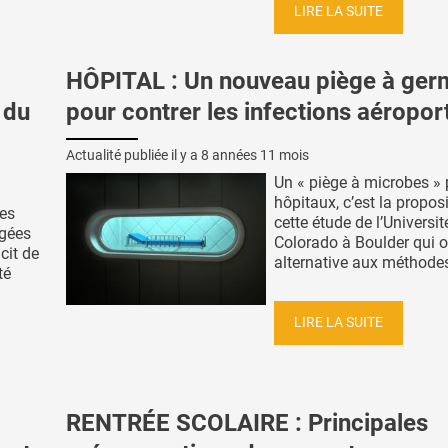
LIRE LA SUITE
HÔPITAL : Un nouveau piège à ger
 du
pour contrer les infections aéropor
Actualité publiée il y a
8 années 11 mois
Un « piège à microbes » 
hôpitaux, c’est la propos
les
cette étude de l’Universit
âgées
Colorado à Boulder qui o
cit de
alternative aux méthodes 
té
LIRE LA SUITE
RENTRÉE SCOLAIRE : Principales