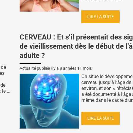
LIRE LA SUITE
CERVEAU : Et s’il présentait des si
de vieillissement dès le début de l’
adulte ?
 de
Actualité publiée il y a
8 années 11 mois
les
On situe le développeme
cerveau jusqu’à l’âge de
 de
environ, et son « rétréci
le ...
a été documenté à l’âge
même dans le cadre d’un 
LIRE LA SUITE