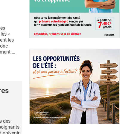
ces
les «
ent les
donc
ement ...
res
s des
soignants
à prévenir