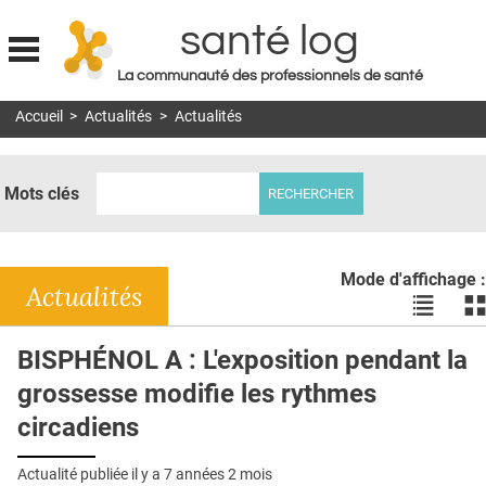
santé log
La communauté des professionnels de santé
Jump to navigation
Accueil
>
Actualités
>
Actualités
MON COMPTE
ABONNEMENT
Mots clés
S'ABONNER À LA REVUE SOIN À DOMICILE
ACTUS
Mode d'affichage :
DOSSIERS
Actualités
Voir
Vo
les
le
RÉSEAUX
actualité
ac
BISPHÉNOL A : L'exposition pendant la
en
en
E-REVUE SAD
grossesse modifie les rythmes
liste
bl
THÉMA
circadiens
L'APP
Actualité publiée il y a
7 années 2 mois