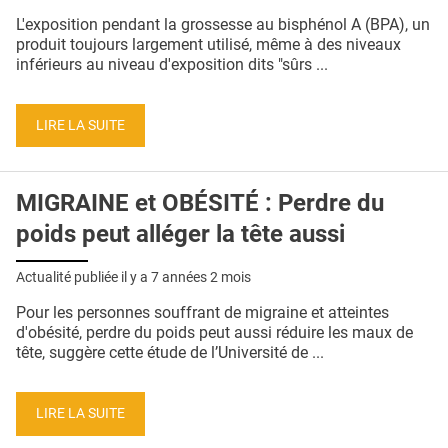
QUI SOMMES-NOUS ?
L'exposition pendant la grossesse au bisphénol A (BPA), un
produit toujours largement utilisé, même à des niveaux
PUBLICITÉ
inférieurs au niveau d'exposition dits "sûrs ...
CONDITIONS GÉNÉRALES
LIRE LA SUITE
CONTACT
CRÉDITS
MIGRAINE et OBÉSITÉ : Perdre du
poids peut alléger la tête aussi
Actualité publiée il y a
7 années 2 mois
Pour les personnes souffrant de migraine et atteintes
d'obésité, perdre du poids peut aussi réduire les maux de
tête, suggère cette étude de l’Université de ...
LIRE LA SUITE