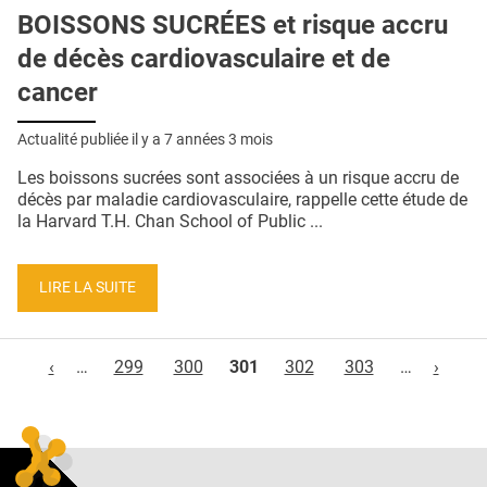
BOISSONS SUCRÉES et risque accru
de décès cardiovasculaire et de
cancer
Actualité publiée il y a
7 années 3 mois
Les boissons sucrées sont associées à un risque accru de
décès par maladie cardiovasculaire, rappelle cette étude de
la Harvard T.H. Chan School of Public ...
LIRE LA SUITE
Pages
‹
…
299
300
301
302
303
…
›