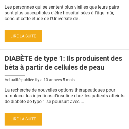
QUI SOMMES-NOUS ?
Les personnes qui se sentent plus vieilles que leurs pairs
sont plus susceptibles d'être hospitalisées à l’âge mûr,
PUBLICITÉ
conclut cette étude de l'Université de ...
CONDITIONS GÉNÉRALES
LIRE LA SUITE
CONTACT
CRÉDITS
DIABÈTE de type 1: Ils produisent des
bêta à partir de cellules de peau
Actualité publiée il y a
10 années 5 mois
La recherche de nouvelles options thérapeutiques pour
remplacer les injections d’insuline chez les patients atteints
de diabète de type 1 se poursuit avec ...
LIRE LA SUITE