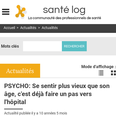
santé log
La communauté des professionnels de santé
Jump to navigation
Accueil
>
Actualités
>
Actualités
MON COMPTE
ABONNEMENT
Mots clés
S'ABONNER À LA REVUE SOIN À DOMICILE
ACTUS
Mode d'affichage :
DOSSIERS
Actualités
Voir
Vo
les
le
RÉSEAUX
actualité
ac
PSYCHO: Se sentir plus vieux que son
en
en
E-REVUE SAD
âge, c'est déjà faire un pas vers
liste
bl
THÉMA
l'hôpital
L'APP
Actualité publiée il y a
10 années 5 mois