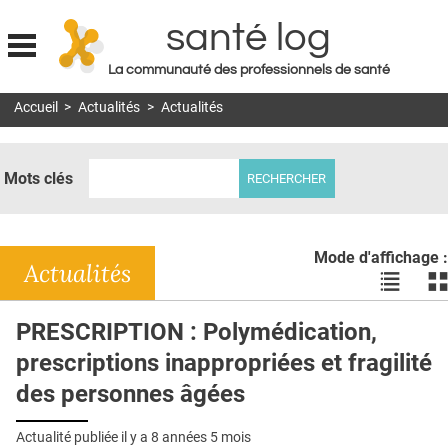
santé log
La communauté des professionnels de santé
Jump to navigation
Accueil
>
Actualités
>
Actualités
MON COMPTE
ABONNEMENT
Mots clés
S'ABONNER À LA REVUE SOIN À DOMICILE
ACTUS
Mode d'affichage :
DOSSIERS
Actualités
Voir
Vo
les
le
RÉSEAUX
actualité
ac
PRESCRIPTION : Polymédication,
en
en
E-REVUE SAD
prescriptions inappropriées et fragilité
liste
bl
THÉMA
des personnes âgées
L'APP
Actualité publiée il y a
8 années 5 mois