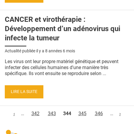
CANCER et virothérapie :
Développement d’un adénovirus qui
infecte la tumeur
Actualité publiée il y a
8 années 6 mois
Les virus ont leur propre matériel génétique et peuvent
infecter des cellules humaines d'une manière très
spécifique. Ils vont ensuite se reproduire selon ...
LIRE LA SUITE
Pages
‹
…
342
343
344
345
346
…
›