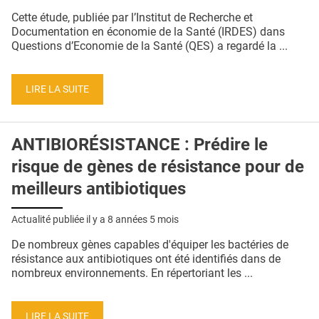
QUI SOMMES-NOUS ?
Cette étude, publiée par l’Institut de Recherche et
Documentation en économie de la Santé (IRDES) dans
PUBLICITÉ
Questions d’Economie de la Santé (QES) a regardé la ...
CONDITIONS GÉNÉRALES
LIRE LA SUITE
CONTACT
CRÉDITS
ANTIBIORÉSISTANCE : Prédire le
risque de gènes de résistance pour de
meilleurs antibiotiques
Actualité publiée il y a
8 années 5 mois
De nombreux gènes capables d'équiper les bactéries de
résistance aux antibiotiques ont été identifiés dans de
nombreux environnements. En répertoriant les ...
LIRE LA SUITE