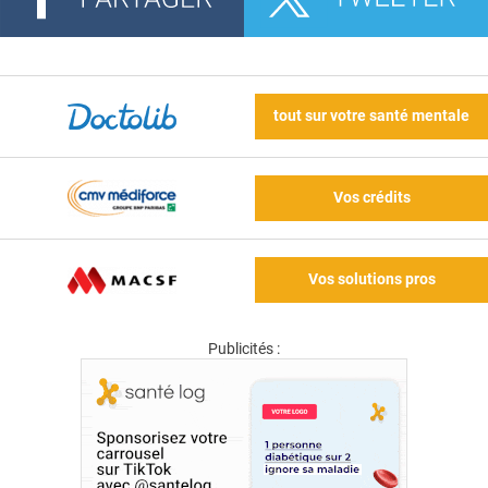
tout sur votre santé mentale
Vos crédits
Vos solutions pros
Publicités :