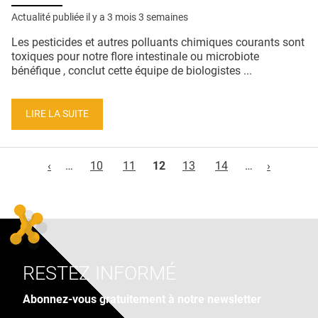
Actualité publiée il y a
3 mois 3 semaines
Les pesticides et autres polluants chimiques courants sont
toxiques pour notre flore intestinale ou microbiote
bénéfique , conclut cette équipe de biologistes ...
LIRE LA SUITE
Pages
‹
…
10
11
12
13
14
…
›
RESTEZ INFORMÉ
Abonnez-vous gratuitement à notre newsletter
Adresse e-mail