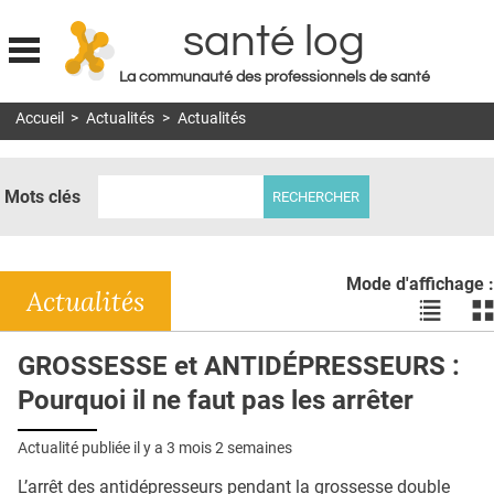
santé log
La communauté des professionnels de santé
Jump to navigation
Accueil
>
Actualités
>
Actualités
MON COMPTE
ABONNEMENT
Mots clés
S'ABONNER À LA REVUE SOIN À DOMICILE
ACTUS
Mode d'affichage :
DOSSIERS
Actualités
Voir
Vo
les
le
RÉSEAUX
actualité
ac
GROSSESSE et ANTIDÉPRESSEURS :
en
en
E-REVUE SAD
Pourquoi il ne faut pas les arrêter
liste
bl
THÉMA
Actualité publiée il y a
3 mois 2 semaines
L'APP
L’arrêt des antidépresseurs pendant la grossesse double