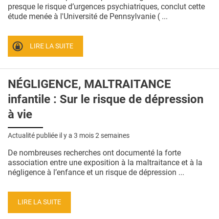
QUI SOMMES-NOUS ?
presque le risque d’urgences psychiatriques, conclut cette
étude menée à l'Université de Pennsylvanie ( ...
PUBLICITÉ
CONDITIONS GÉNÉRALES
LIRE LA SUITE
CONTACT
NÉGLIGENCE, MALTRAITANCE
CRÉDITS
infantile : Sur le risque de dépression
à vie
Actualité publiée il y a
3 mois 2 semaines
De nombreuses recherches ont documenté la forte
association entre une exposition à la maltraitance et à la
négligence à l’enfance et un risque de dépression ...
LIRE LA SUITE