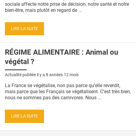
QUI SOMMES-NOUS ?
sociale affecte notre prise de décision, notre santé et notre
bien-être, mais plutôt en regard de ...
PUBLICITÉ
CONDITIONS GÉNÉRALES
LIRE LA SUITE
CONTACT
RÉGIME ALIMENTAIRE : Animal ou
CRÉDITS
végétal ?
Actualité publiée il y a
8 années 12 mois
La France se végétalise, non pas parce qu’elle reverdit,
mais parce que les Français se végétalisent. C’est très bien,
nous ne sommes pas des carnivores. Nous ...
LIRE LA SUITE