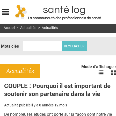
santé log
La communauté des professionnels de santé
Jump to navigation
Accueil
>
Actualités
>
Actualités
MON COMPTE
ABONNEMENT
Mots clés
S'ABONNER À LA REVUE SOIN À DOMICILE
ACTUS
Mode d'affichage :
DOSSIERS
Actualités
Voir
Vo
les
le
RÉSEAUX
actualité
ac
COUPLE : Pourquoi il est important de
en
en
E-REVUE SAD
soutenir son partenaire dans la vie
liste
bl
THÉMA
Actualité publiée il y a
8 années 12 mois
L'APP
De nombreuses études ont porté sur la façon dont notre vie