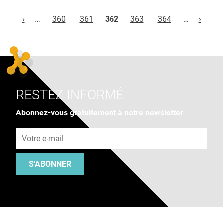
Pages
‹
…
360
361
362
363
364
…
›
RESTEZ INFORMÉ
Abonnez-vous gratuitement à notre newsletter
Adresse e-mail
S'ABONNER