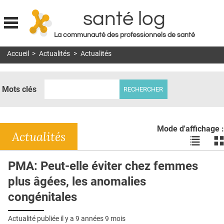
santé log
La communauté des professionnels de santé
Jump to navigation
Accueil
>
Actualités
>
Actualités
MON COMPTE
ABONNEMENT
Mots clés
S'ABONNER À LA REVUE SOIN À DOMICILE
ACTUS
Mode d'affichage :
DOSSIERS
Actualités
Voir
Vo
les
le
RÉSEAUX
actualité
ac
PMA: Peut-elle éviter chez femmes
en
en
E-REVUE SAD
plus âgées, les anomalies
liste
bl
THÉMA
congénitales
L'APP
Actualité publiée il y a
9 années 9 mois