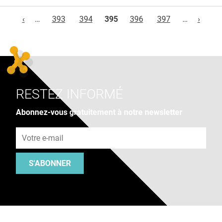
Pages
‹
…
393
394
395
396
397
…
›
RESTEZ INFORMÉ
Abonnez-vous gratuitement à notre newsletter
Adresse e-mail
S'ABONNER