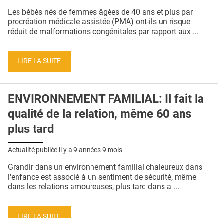
QUI SOMMES-NOUS ?
Les bébés nés de femmes âgées de 40 ans et plus par
procréation médicale assistée (PMA) ont-ils un risque
PUBLICITÉ
réduit de malformations congénitales par rapport aux ...
CONDITIONS GÉNÉRALES
LIRE LA SUITE
CONTACT
CRÉDITS
ENVIRONNEMENT FAMILIAL: Il fait la
qualité de la relation, même 60 ans
plus tard
Actualité publiée il y a
9 années 9 mois
Grandir dans un environnement familial chaleureux dans
l'enfance est associé à un sentiment de sécurité, même
dans les relations amoureuses, plus tard dans a ...
LIRE LA SUITE