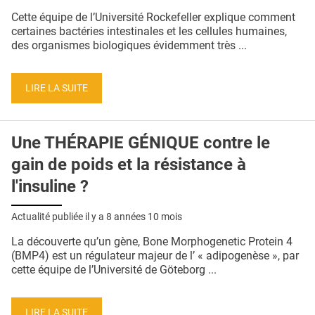
QUI SOMMES-NOUS ?
Cette équipe de l’Université Rockefeller explique comment
certaines bactéries intestinales et les cellules humaines,
PUBLICITÉ
des organismes biologiques évidemment très ...
CONDITIONS GÉNÉRALES
LIRE LA SUITE
CONTACT
CRÉDITS
Une THÉRAPIE GÉNIQUE contre le
gain de poids et la résistance à
l'insuline ?
Actualité publiée il y a
8 années 10 mois
La découverte qu’un gène, Bone Morphogenetic Protein 4
(BMP4) est un régulateur majeur de l’ « adipogenèse », par
cette équipe de l’Université de Göteborg ...
LIRE LA SUITE