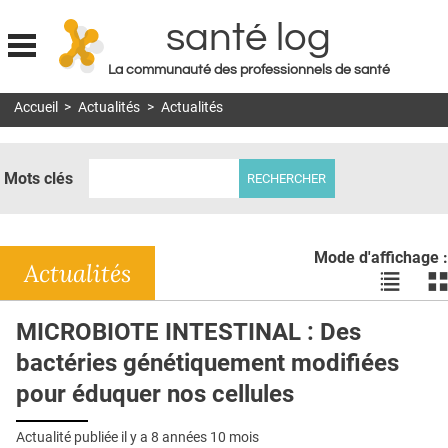
santé log
La communauté des professionnels de santé
Jump to navigation
Accueil
>
Actualités
>
Actualités
MON COMPTE
ABONNEMENT
Mots clés
S'ABONNER À LA REVUE SOIN À DOMICILE
ACTUS
Mode d'affichage :
DOSSIERS
Actualités
Voir
Vo
les
le
RÉSEAUX
actualité
ac
MICROBIOTE INTESTINAL : Des
en
en
E-REVUE SAD
bactéries génétiquement modifiées
liste
bl
THÉMA
pour éduquer nos cellules
L'APP
Actualité publiée il y a
8 années 10 mois