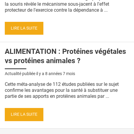
QUI SOMMES-NOUS ?
la souris révèle le mécanisme sous-jacent à l'effet
protecteur de l'exercice contre la dépendance à ...
PUBLICITÉ
CONDITIONS GÉNÉRALES
LIRE LA SUITE
CONTACT
ALIMENTATION : Protéines végétales
CRÉDITS
vs protéines animales ?
Actualité publiée il y a
8 années 7 mois
Cette méta-analyse de 112 études publiées sur le sujet
confirme les avantages pour la santé à substituer une
partie de ses apports en protéines animales par ...
LIRE LA SUITE