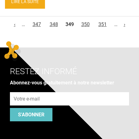
LIRE LA SUITE
Pages
‹
…
347
348
349
350
351
…
›
RESTEZ INFORMÉ
Abonnez-vous gratuitement à notre newsletter
Adresse e-mail
S'ABONNER