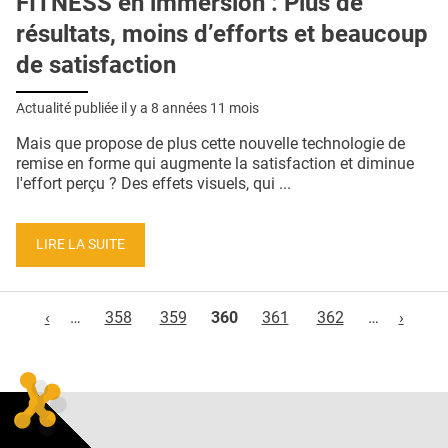
FITNESS en immersion : Plus de
résultats, moins d’efforts et beaucoup
de satisfaction
Actualité publiée il y a
8 années 11 mois
Mais que propose de plus cette nouvelle technologie de
remise en forme qui augmente la satisfaction et diminue
l'effort perçu ? Des effets visuels, qui ...
LIRE LA SUITE
Pages
‹
…
358
359
360
361
362
…
›