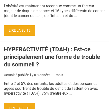
QUI SOMMES-NOUS ?
L’obésité est maintenant reconnue comme un facteur
majeur de risque de cancer et 16 types différents de cancer
PUBLICITÉ
(dont le cancer du sein, de l'intestin et du ...
CONDITIONS GÉNÉRALES
LIRE LA SUITE
CONTACT
CRÉDITS
HYPERACTIVITÉ (TDAH) : Est-ce
principalement une forme de trouble
du sommeil ?
Actualité publiée il y a
8 années 11 mois
Entre 2 et 5% des enfants, les adultes et des personnes
âgées souffrent de trouble du déficit de l'attention avec
hyperactivité (TDAH). 75% d’entre eux ...
LIRE LA SUITE