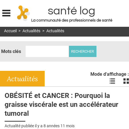
santé log
La communauté des professionnels de santé
Jump to navigation
Accueil
>
Actualités
>
Actualités
MON COMPTE
ABONNEMENT
Mots clés
S'ABONNER À LA REVUE SOIN À DOMICILE
ACTUS
Mode d'affichage :
DOSSIERS
Actualités
Voir
Vo
les
le
RÉSEAUX
actualité
ac
OBÉSITÉ et CANCER : Pourquoi la
en
en
E-REVUE SAD
graisse viscérale est un accélérateur
liste
bl
THÉMA
tumoral
L'APP
Actualité publiée il y a
8 années 11 mois