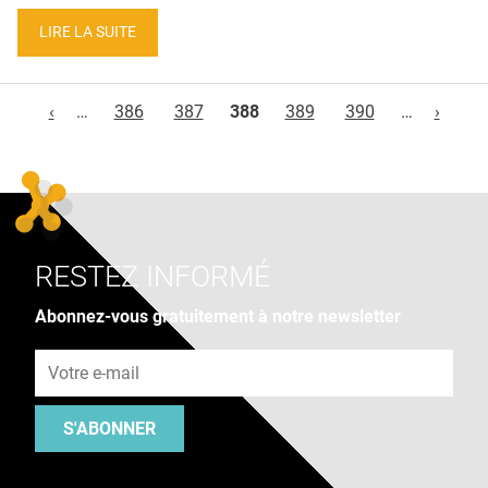
LIRE LA SUITE
Pages
‹
…
386
387
388
389
390
…
›
RESTEZ INFORMÉ
Abonnez-vous gratuitement à notre newsletter
Adresse e-mail
S'ABONNER