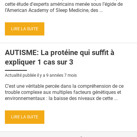
QUI SOMMES-NOUS ?
cette étude d'experts américains menée sous l’égide de
l’American Academy of Sleep Medicine, des ...
PUBLICITÉ
CONDITIONS GÉNÉRALES
LIRE LA SUITE
CONTACT
AUTISME: La protéine qui suffit à
CRÉDITS
expliquer 1 cas sur 3
Actualité publiée il y a
9 années 7 mois
C’est une véritable percée dans la compréhension de ce
trouble complexe aux multiples facteurs génétiques et
environnementaux : la baisse des niveaux de cette ...
LIRE LA SUITE