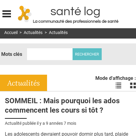
santé log
La communauté des professionnels de santé
Jump to navigation
Accueil
>
Actualités
>
Actualités
MON COMPTE
ABONNEMENT
Mots clés
S'ABONNER À LA REVUE SOIN À DOMICILE
ACTUS
Mode d'affichage :
DOSSIERS
Actualités
Voir
Vo
les
le
RÉSEAUX
actualité
ac
SOMMEIL : Mais pourquoi les ados
en
en
E-REVUE SAD
commencent les cours si tôt ?
liste
bl
THÉMA
Actualité publiée il y a
9 années 7 mois
L'APP
Les adolescents devraient pouvoir dormir plus tard, plaide