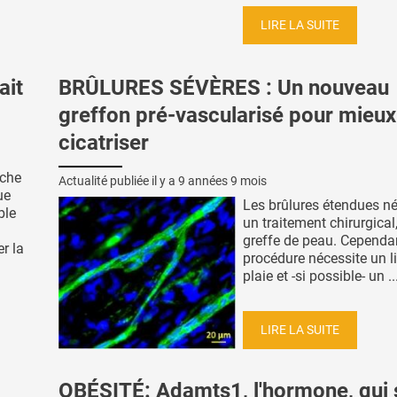
LIRE LA SUITE
ait
BRÛLURES SÉVÈRES : Un nouveau
greffon pré-vascularisé pour mieux
cicatriser
uche
Actualité publiée il y a
9 années 9 mois
ue
Les brûlures étendues né
ble
un traitement chirurgical
greffe de peau. Cependan
r la
procédure nécessite un li
plaie et -si possible- un ..
LIRE LA SUITE
OBÉSITÉ: Adamts1, l'hormone, qui