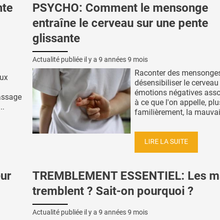
nte
PSYCHO: Comment le mensonge
entraîne le cerveau sur une pente
glissante
Actualité publiée il y a
9 années 9 mois
Raconter des mensonges 
aux
désensibiliser le cerveau
émotions négatives asso
assage
à ce que l'on appelle, plu
..
familièrement, la mauvais
LIRE LA SUITE
eur
TREMBLEMENT ESSENTIEL: Les m
tremblent ? Sait-on pourquoi ?
Actualité publiée il y a
9 années 9 mois