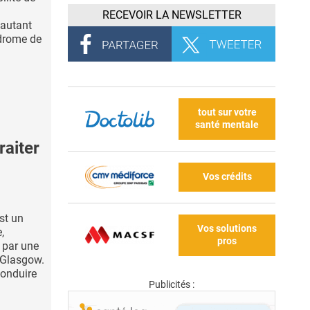
RECEVOIR LA NEWSLETTER
’autant
ndrome de
tout sur votre
santé mentale
raiter
Vos crédits
st un
Vos solutions
,
pros
 par une
e Glasgow.
conduire
Publicités :