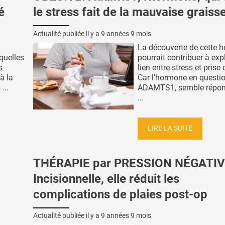
é
le stress fait de la mauvaise graiss
Actualité publiée il y a
9 années 9 mois
La découverte de cette 
quelles
pourrait contribuer à expl
s
lien entre stress et prise
à la
Car l’hormone en questio
...
ADAMTS1, semble répon
...
LIRE LA SUITE
THÉRAPIE par PRESSION NÉGATIV
Incisionnelle, elle réduit les
complications de plaies post-op
Actualité publiée il y a
9 années 9 mois