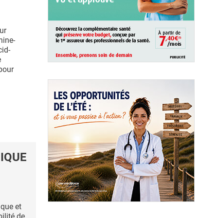
ur
nine-
cid-
e
pour
NIQUE
ique et
ilité de