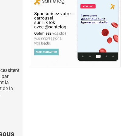
cessitent
, par
t la
t de la
.
 sous