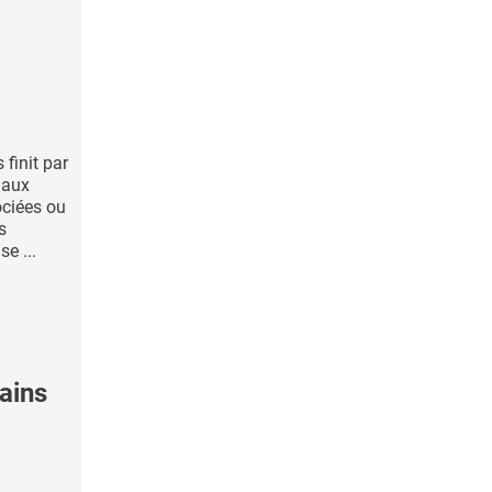
finit par
 aux
ciées ou
s
e ...
ains