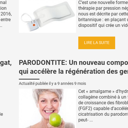
rnal
C’est une nouvelle forme
tion
thérapie par pression né
 2016,
nous est décrite par cett
 entre
britannique : en plaçant 
..
dispositif qui crée un vide
LIRE LA SUITE
gat,
PARODONTITE: Un nouveau compo
qui accélère la régénération des g
Actualité publiée il y a
9 années 9 mois
Cet « amalgame » d'hydr
collagène combiné à un 
de croissance des fibrob
(FGF2) capable d’accélér
de
cicatrisation du parodon
peut- ...