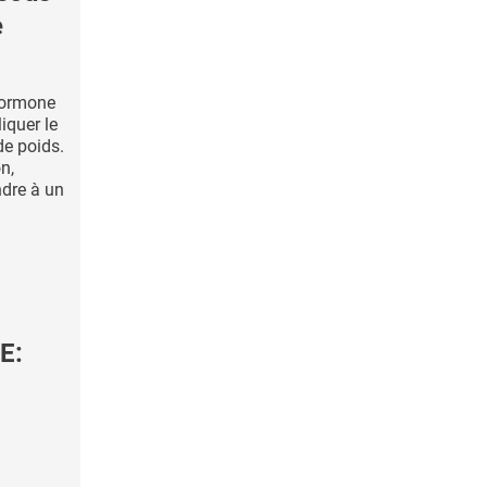
e
hormone
iquer le
 de poids.
n,
dre à un
E: