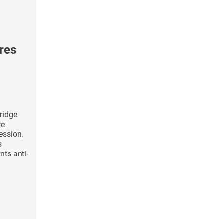
res
ridge
re
ession,
s
nts anti-