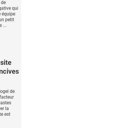
 de
gative qui
e équipe
un petit
 ...
site
encives
ogel de
facteur
lastes
er la
te est