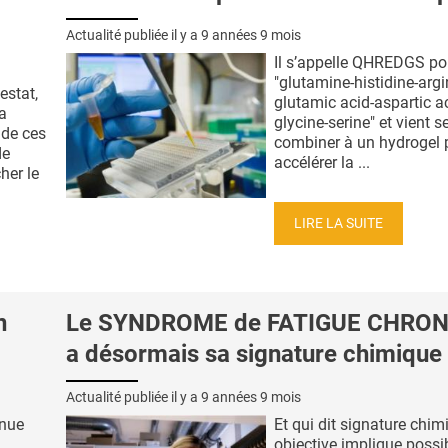
Actualité publiée il y a
9 années 9 mois
Il s’appelle QHREDGS po
"glutamine-histidine-argi
estat,
glutamic acid-aspartic a
a
glycine-serine" et vient s
 de ces
combiner à un hydrogel 
de
accélérer la ...
her le
LIRE LA SUITE
n
Le SYNDROME de FATIGUE CHRO
a désormais sa signature chimique
Actualité publiée il y a
9 années 9 mois
enue
Et qui dit signature chim
objective implique possib