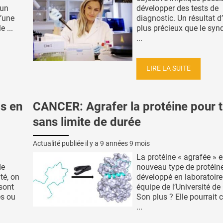
’un
développer des tests de
d’une
diagnostic. Un résultat d
 ...
plus précieux que le sy
...
LIRE LA SUITE
ds en
CANCER: Agrafer la protéine pour t
sans limite de durée
Actualité publiée il y a
9 années 9 mois
La protéine « agrafée » e
de
nouveau type de protéine
té, on
développé en laboratoire
sont
équipe de l’Université d
s ou
Son plus ? Elle pourrait 
...