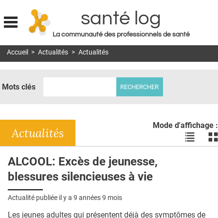
santé log
La communauté des professionnels de santé
Jump to navigation
Accueil
>
Actualités
>
Actualités
MON COMPTE
ABONNEMENT
Mots clés
S'ABONNER À LA REVUE SOIN À DOMICILE
ACTUS
Mode d'affichage :
DOSSIERS
Actualités
Voir
Vo
les
le
RÉSEAUX
actualité
ac
ALCOOL: Excès de jeunesse,
en
en
E-REVUE SAD
blessures silencieuses à vie
liste
bl
THÉMA
Actualité publiée il y a
9 années 9 mois
L'APP
Les jeunes adultes qui présentent déjà des symptômes de