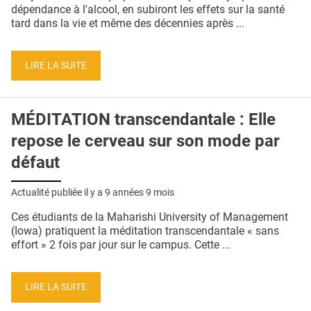
QUI SOMMES-NOUS ?
dépendance à l'alcool, en subiront les effets sur la santé
tard dans la vie et même des décennies après ...
PUBLICITÉ
CONDITIONS GÉNÉRALES
LIRE LA SUITE
CONTACT
MÉDITATION transcendantale : Elle
CRÉDITS
repose le cerveau sur son mode par
défaut
Actualité publiée il y a
9 années 9 mois
Ces étudiants de la Maharishi University of Management
(Iowa) pratiquent la méditation transcendantale « sans
effort » 2 fois par jour sur le campus. Cette ...
LIRE LA SUITE