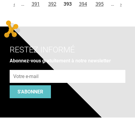
‹
…
391
392
393
394
395
…
›
RESTEZ INFORMÉ
Abonnez-vous gratuitement à notre newsletter
Adresse e-mail
S'ABONNER