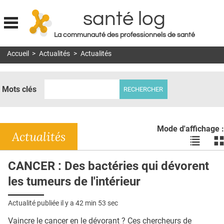
santé log
La communauté des professionnels de santé
Jump to navigation
Accueil
>
Actualités
>
Actualités
MON COMPTE
ABONNEMENT
Mots clés
S'ABONNER À LA REVUE SOIN À DOMICILE
ACTUS
Mode d'affichage :
DOSSIERS
Actualités
Voir
Vo
les
le
RÉSEAUX
actualité
ac
CANCER : Des bactéries qui dévorent
en
en
E-REVUE SAD
les tumeurs de l'intérieur
liste
bl
THÉMA
Actualité publiée il y a
42 min 53 sec
L'APP
Vaincre le cancer en le dévorant ? Ces chercheurs de