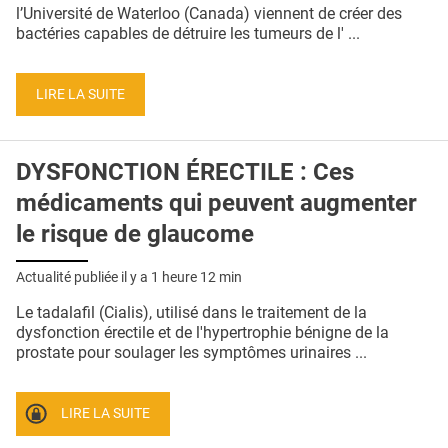
QUI SOMMES-NOUS ?
l’Université de Waterloo (Canada) viennent de créer des
bactéries capables de détruire les tumeurs de l' ...
PUBLICITÉ
CONDITIONS GÉNÉRALES
LIRE LA SUITE
CONTACT
DYSFONCTION ÉRECTILE : Ces
CRÉDITS
médicaments qui peuvent augmenter
le risque de glaucome
Actualité publiée il y a
1 heure 12 min
Le tadalafil (Cialis), utilisé dans le traitement de la
dysfonction érectile et de l'hypertrophie bénigne de la
prostate pour soulager les symptômes urinaires ...
LIRE LA SUITE