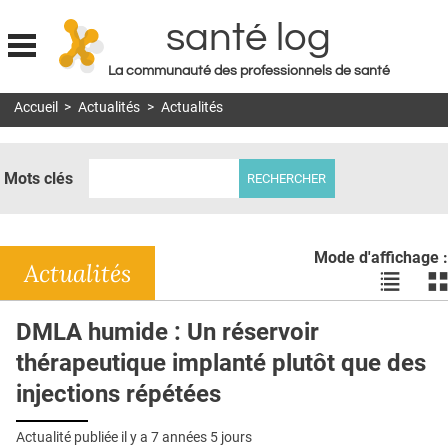
santé log
La communauté des professionnels de santé
Jump to navigation
Accueil
>
Actualités
>
Actualités
MON COMPTE
ABONNEMENT
Mots clés
S'ABONNER À LA REVUE SOIN À DOMICILE
ACTUS
Mode d'affichage :
DOSSIERS
Actualités
Voir
Vo
les
le
RÉSEAUX
actualité
ac
DMLA humide : Un réservoir
en
en
E-REVUE SAD
thérapeutique implanté plutôt que des
liste
bl
THÉMA
injections répétées
L'APP
Actualité publiée il y a
7 années 5 jours