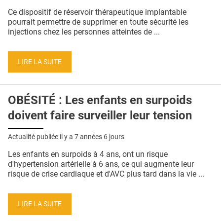
QUI SOMMES-NOUS ?
Ce dispositif de réservoir thérapeutique implantable
pourrait permettre de supprimer en toute sécurité les
PUBLICITÉ
injections chez les personnes atteintes de ...
CONDITIONS GÉNÉRALES
LIRE LA SUITE
CONTACT
CRÉDITS
OBÉSITÉ : Les enfants en surpoids
doivent faire surveiller leur tension
Actualité publiée il y a
7 années 6 jours
Les enfants en surpoids à 4 ans, ont un risque
d'hypertension artérielle à 6 ans, ce qui augmente leur
risque de crise cardiaque et d'AVC plus tard dans la vie ...
LIRE LA SUITE