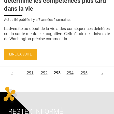
détermine les compétences plus tard
dans la vie
Actualité publiée il y a
7 années 2 semaines
L'adversité au début de la vie a des conséquences délétères
sur la santé mentale et cognitive. Cette étude de l’Université
de Washington précise comment la ...
LIRE LA SUITE
Pages
‹
…
291
292
293
294
295
…
›
RESTEZ INFORMÉ