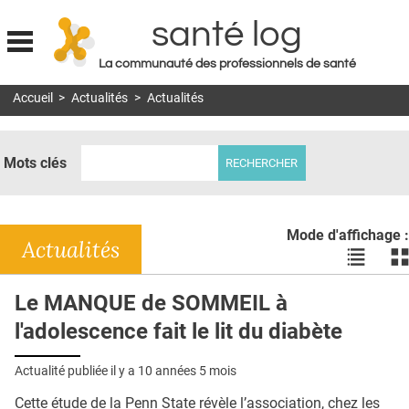
santé log
La communauté des professionnels de santé
Jump to navigation
Accueil
>
Actualités
>
Actualités
MON COMPTE
ABONNEMENT
Mots clés
S'ABONNER À LA REVUE SOIN À DOMICILE
ACTUS
Mode d'affichage :
DOSSIERS
Actualités
Voir
Vo
les
le
RÉSEAUX
actualité
ac
Le MANQUE de SOMMEIL à
en
en
E-REVUE SAD
l'adolescence fait le lit du diabète
liste
bl
THÉMA
Actualité publiée il y a
10 années 5 mois
L'APP
Cette étude de la Penn State révèle l’association, chez les