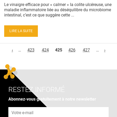
Le vinaigre efficace pour « calmer » la colite ulcéreuse, une
maladie inflammatoire liée au déséquilibre du microbiome
intestinal, c’est ce que suggère cette ...
LIRE LA SUITE
Pages
‹
…
423
424
425
426
427
…
›
RESTEZ INFORMÉ
Abonnez-vous gratuitement à notre newsletter
Adresse e-mail