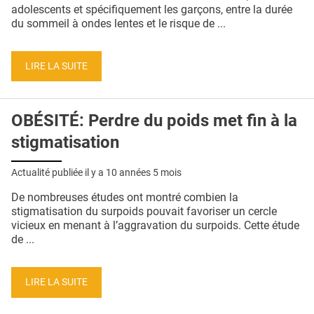
QUI SOMMES-NOUS ?
adolescents et spécifiquement les garçons, entre la durée
du sommeil à ondes lentes et le risque de ...
PUBLICITÉ
CONDITIONS GÉNÉRALES
LIRE LA SUITE
CONTACT
OBÉSITÉ: Perdre du poids met fin à la
CRÉDITS
stigmatisation
Actualité publiée il y a
10 années 5 mois
De nombreuses études ont montré combien la
stigmatisation du surpoids pouvait favoriser un cercle
vicieux en menant à l’aggravation du surpoids. Cette étude
de ...
LIRE LA SUITE