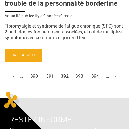
trouble de la personnalité borderline
Actualité publiée il y a
9 années 9 mois
Fibromyalgie et syndrome de fatigue chronique (SFC) sont
2 pathologies fréquemment associées, et ont de multiples
symptômes en commun, ce qui rend leur ...
LIRE LA SUITE
Pages
‹
…
390
391
392
393
394
…
›
RESTEZ INFORMÉ