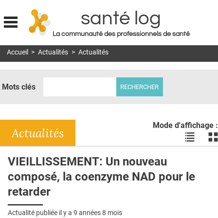
santé log
La communauté des professionnels de santé
Jump to navigation
Accueil
>
Actualités
>
Actualités
MON COMPTE
ABONNEMENT
Mots clés
S'ABONNER À LA REVUE SOIN À DOMICILE
ACTUS
Mode d'affichage :
DOSSIERS
Actualités
Voir
Vo
les
le
RÉSEAUX
actualité
ac
VIEILLISSEMENT: Un nouveau
en
en
E-REVUE SAD
composé, la coenzyme NAD pour le
liste
bl
THÉMA
retarder
L'APP
Actualité publiée il y a
9 années 8 mois