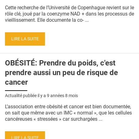
QUI SOMMES-NOUS ?
Cette recherche de l’Université de Copenhague revient sur le
rôle clé, joué par la coenzyme NAD + dans les processus de
PUBLICITÉ
vieillissement. Elle documente la co- ...
CONDITIONS GÉNÉRALES
LIRE LA SUITE
CONTACT
CRÉDITS
OBÉSITÉ: Prendre du poids, c'est
prendre aussi un peu de risque de
cancer
Actualité publiée il y a
9 années 8 mois
L’association entre obésité et cancer est bien documentée,
on sait que même avec un IMC « normal », que les cellules
cancéreuses « stressées » car surchargées ...
LIRE LA SUITE