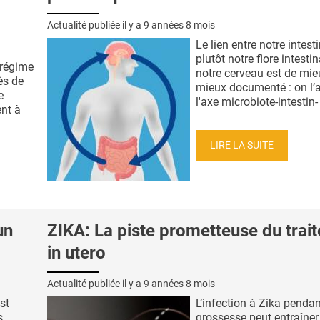
Actualité publiée il y a
9 années 8 mois
Le lien entre notre intest
plutôt notre flore intestin
régime
notre cerveau est de mie
ès de
mieux documenté : on l’
e
l'axe microbiote-intestin- 
nt à
LIRE LA SUITE
un
ZIKA: La piste prometteuse du trai
in utero
Actualité publiée il y a
9 années 8 mois
st
L’infection à Zika pendan
s
grossesse peut entraîner