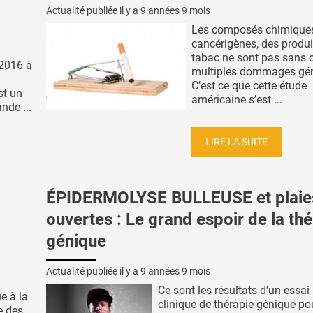
Actualité publiée il y a
9 années 9 mois
Les composés chimique
cancérigènes, des produi
tabac ne sont pas sans 
 2016 à
multiples dommages gén
C’est ce que cette étude
st un
américaine s’est ...
nde ...
LIRE LA SUITE
ÉPIDERMOLYSE BULLEUSE et plaie
ouvertes : Le grand espoir de la th
génique
Actualité publiée il y a
9 années 9 mois
Ce sont les résultats d’un essai
e à la
clinique de thérapie génique po
e des