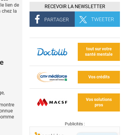
le lien de
RECEVOIR LA NEWSLETTER
n chez la
tout sur votre
santé mentale
le
Vos crédits
e,
Vos solutions
 montre
pros
econnue
e comme
Publicités :