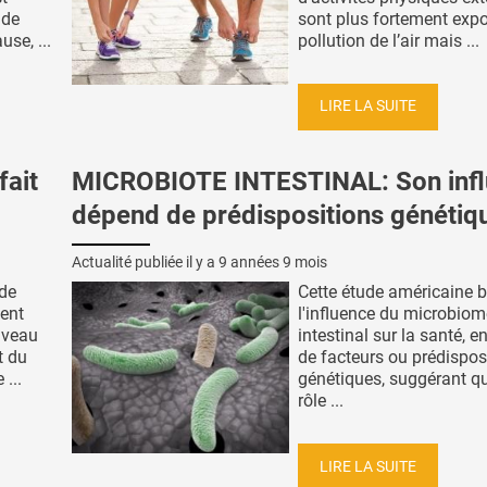
 de
sont plus fortement expo
use, ...
pollution de l’air mais ...
LIRE LA SUITE
fait
MICROBIOTE INTESTINAL: Son inf
dépend de prédispositions génétiq
Actualité publiée il y a
9 années 9 mois
 de
Cette étude américaine 
sent
l'influence du microbiom
uveau
intestinal sur la santé, e
t du
de facteurs ou prédispos
 ...
génétiques, suggérant q
rôle ...
LIRE LA SUITE