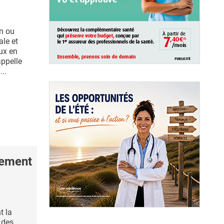
in ou
ale et
ux en
appelle
...
tement
t la
 des