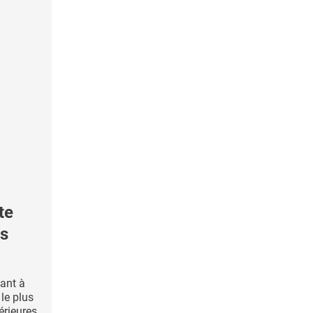
te
es
vant à
le plus
érieures