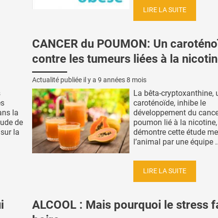
LIRE LA SUITE
CANCER du POUMON: Un caroténo
contre les tumeurs liées à la nicoti
Actualité publiée il y a
9 années 8 mois
s
La bêta-cryptoxanthine, 
es
caroténoïde, inhibe le
ans la
développement du cance
étude de
poumon lié à la nicotine,
sur la
démontre cette étude m
l’animal par une équipe ..
LIRE LA SUITE
i
ALCOOL : Mais pourquoi le stress f