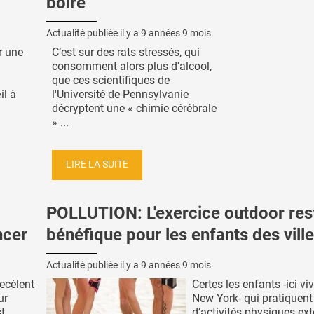
boire
Actualité publiée il y a
9 années 9 mois
r une
C’est sur des rats stressés, qui
consomment alors plus d'alcool,
que ces scientifiques de
il à
l'Université de Pennsylvanie
décryptent une « chimie cérébrale
» ...
LIRE LA SUITE
POLLUTION: L'exercice outdoor res
ncer
bénéfique pour les enfants des vill
Actualité publiée il y a
9 années 9 mois
ecèlent
Certes les enfants -ici vi
ur
New York- qui pratiquent 
t
d’activités physiques ext