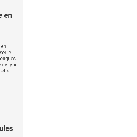
e en
 en
ser le
boliques
 de type
ette ...
ules