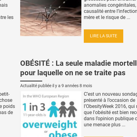
mais
anomalies congénitales, 
causalité entre l’infectio
tre les
mère et le risque de ...
LIRE LA SUITE
OBÉSITÉ : La seule maladie mortel
pour laquelle on ne se traite pas
Actualité publiée il y a
9 années 8 mois
etit-
C’est un nouveau sondag
-chose
présenté à l’occasion de
e poids
l’ObesityWeek 2016, qui
epas de
que l'obésité est bien r
dans l’opinion publiqu
une menace plus ...