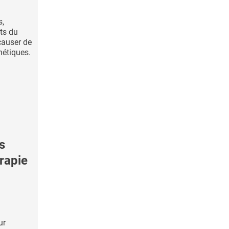
s,
ts du
causer de
étiques.
s
érapie
ur