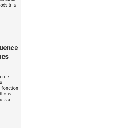
sés à la
luence
ues
borne
e
n fonction
itions
ue son