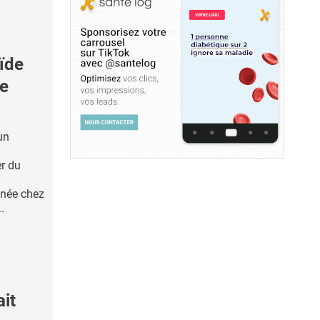
ïde
ne
un
r du
enée chez
.
ait