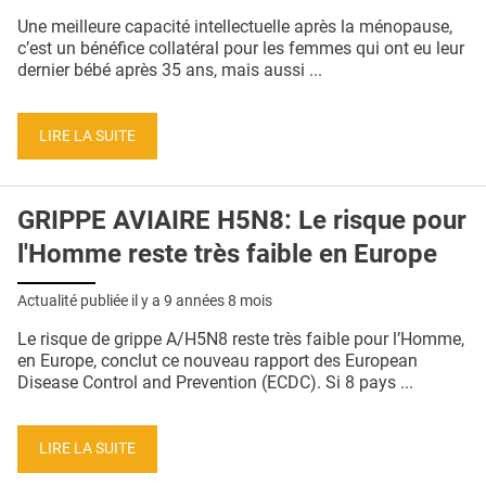
QUI SOMMES-NOUS ?
Une meilleure capacité intellectuelle après la ménopause,
c’est un bénéfice collatéral pour les femmes qui ont eu leur
PUBLICITÉ
dernier bébé après 35 ans, mais aussi ...
CONDITIONS GÉNÉRALES
LIRE LA SUITE
CONTACT
CRÉDITS
GRIPPE AVIAIRE H5N8: Le risque pour
l'Homme reste très faible en Europe
Actualité publiée il y a
9 années 8 mois
Le risque de grippe A/H5N8 reste très faible pour l’Homme,
en Europe, conclut ce nouveau rapport des European
Disease Control and Prevention (ECDC). Si 8 pays ...
LIRE LA SUITE