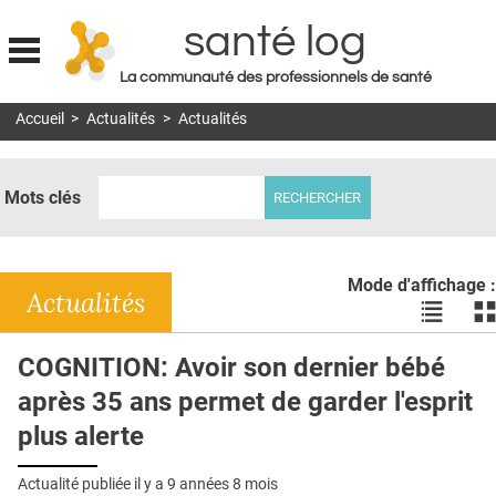
santé log
La communauté des professionnels de santé
Jump to navigation
Accueil
>
Actualités
>
Actualités
MON COMPTE
ABONNEMENT
Mots clés
S'ABONNER À LA REVUE SOIN À DOMICILE
ACTUS
Mode d'affichage :
DOSSIERS
Actualités
Voir
Vo
les
le
RÉSEAUX
actualité
ac
COGNITION: Avoir son dernier bébé
en
en
E-REVUE SAD
après 35 ans permet de garder l'esprit
liste
bl
THÉMA
plus alerte
L'APP
Actualité publiée il y a
9 années 8 mois