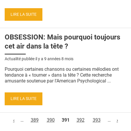
LIRE LA SUITE
OBSESSION: Mais pourquoi toujours
cet air dans la tête ?
Actualité publiée il y a
9 années 8 mois
Pourquoi certaines chansons ou certaines mélodies ont
tendance à « tourner » dans la tête ? Cette recherche
amusante soutenue par l'American Psychological ...
LIRE LA SUITE
Pages
‹
…
389
390
391
392
393
…
›