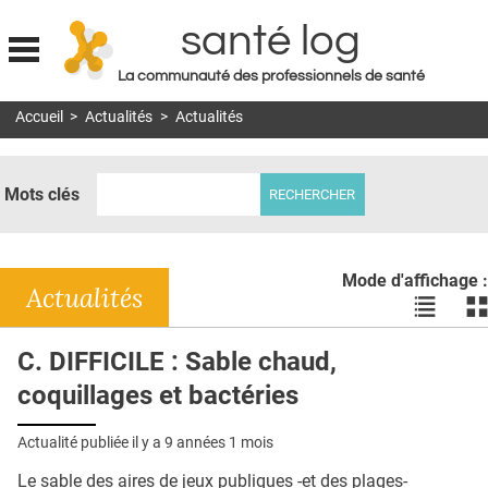
santé log
La communauté des professionnels de santé
Jump to navigation
Accueil
>
Actualités
>
Actualités
MON COMPTE
ABONNEMENT
Mots clés
S'ABONNER À LA REVUE SOIN À DOMICILE
ACTUS
Mode d'affichage :
DOSSIERS
Actualités
Voir
Vo
les
le
RÉSEAUX
actualité
ac
C. DIFFICILE : Sable chaud,
en
en
E-REVUE SAD
coquillages et bactéries
liste
bl
THÉMA
Actualité publiée il y a
9 années 1 mois
L'APP
Le sable des aires de jeux publiques -et des plages-