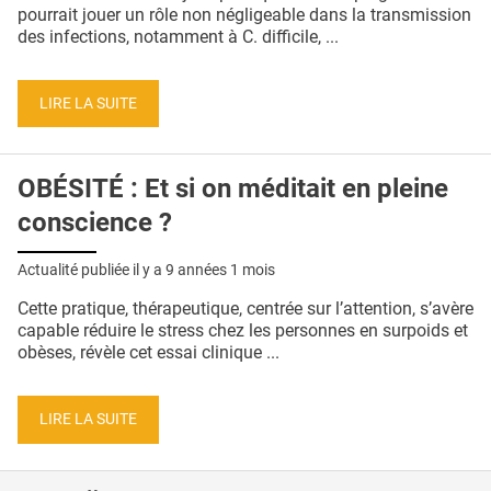
QUI SOMMES-NOUS ?
pourrait jouer un rôle non négligeable dans la transmission
des infections, notamment à C. difficile, ...
PUBLICITÉ
CONDITIONS GÉNÉRALES
LIRE LA SUITE
CONTACT
OBÉSITÉ : Et si on méditait en pleine
CRÉDITS
conscience ?
Actualité publiée il y a
9 années 1 mois
Cette pratique, thérapeutique, centrée sur l’attention, s’avère
capable réduire le stress chez les personnes en surpoids et
obèses, révèle cet essai clinique ...
LIRE LA SUITE