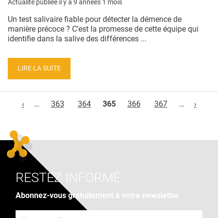
Actualité publiée il y a
9 années 1 mois
Un test salivaire fiable pour détecter la démence de
manière précoce ? C’est la promesse de cette équipe qui
identifie dans la salive des différences ...
LIRE LA SUITE
Pages
‹
…
363
364
365
366
367
…
›
RESTEZ INFORMÉ
Abonnez-vous gratuitement à notre newsletter
Adresse e-mail