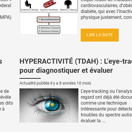
ederal
cardiovasculaires, d'obés
diabète, qui avec l’inactiv
EMPA)
physique justement, const
LIRE LA SUITE
s
HYPERACTIVITÉ (TDAH) : L’eye-tra
pour diagnostiquer et évaluer
Actualité publiée il y a
8 années 10 mois
pe de
L’eye-tracking ou l’analy
révèle
regard ont déjà été doc
es dits
comme une technique
e à
intéressante pour détecte
troubles du spectre autis
évaluer la ...