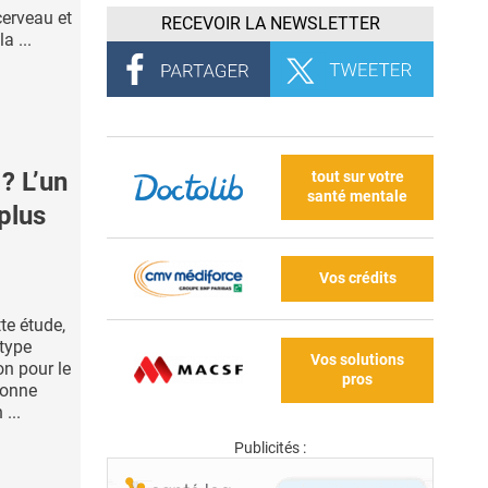
cerveau et
RECEVOIR LA NEWSLETTER
a ...
? L’un
tout sur votre
santé mentale
plus
Vos crédits
te étude,
 type
Vos solutions
on pour le
pros
bonne
...
Publicités :