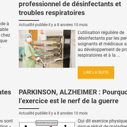
professionnel de désinfectants et
troubles respiratoires
ude à
Actualité publiée il y a
8 années 10 mois
rable
L'utilisation régulière de
 chez
désinfectants par les pe
aque
soignants et médicaux a
.
au développement de pr
respiratoires et à la ...
LIRE LA SUITE
ates
PARKINSON, ALZHEIMER : Pourquo
l’exercice est le nerf de la guerre
Actualité publiée il y a
8 années 10 mois
es sont
Qui dit exercice physique
tion »
risque réduit de maladie