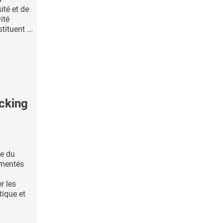
ité et de
ité
ituent ...
cking
se du
umentés
r les
tique et