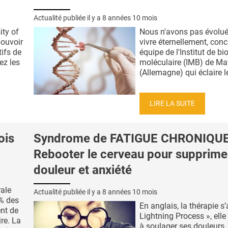
Actualité publiée il y a
8 années 10 mois
ity of
Nous n'avons pas évolué
pouvoir
vivre éternellement, conc
ifs de
équipe de l'Institut de bi
ez les
moléculaire (IMB) de M
(Allemagne) qui éclaire le
LIRE LA SUITE
ois
Syndrome de FATIGUE CHRONIQUE
Rebooter le cerveau pour supprime
douleur et anxiété
rale
Actualité publiée il y a
8 années 10 mois
0% des
En anglais, la thérapie s’
nt de
Lightning Process », elle
re. La
à soulager ses douleurs