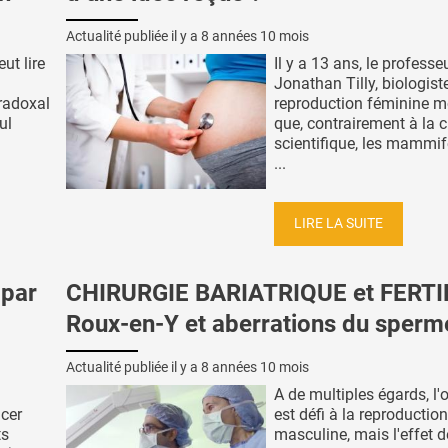
Actualité publiée il y a
8 années 10 mois
ut lire
Il y a 13 ans, le professe
Jonathan Tilly, biologist
aradoxal
reproduction féminine m
ul
que, contrairement à la 
scientifique, les mammif
...
LIRE LA SUITE
 par
CHIRURGIE BARIATRIQUE et FERTIL
Roux-en-Y et aberrations du sperm
Actualité publiée il y a
8 années 10 mois
A de multiples égards, l'
ncer
est défi à la reproduction
ts
masculine, mais l'effet d