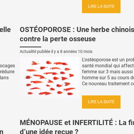
LIRE LA SUITE
lle
OSTÉOPOROSE : Une herbe chinoi
contre la perte osseuse
Actualité publiée il y a
8 années 10 mois
L'ostéoporose est un pr
blocages
santé mondial qui affec
 réduire
femme sur 3 mais aussi
dans
homme sur 5 au cours de 
Ce nouveau traitement cont
LIRE LA SUITE
MÉNOPAUSE et INFERTILITÉ : La fi
n
d’une idée reçue ?