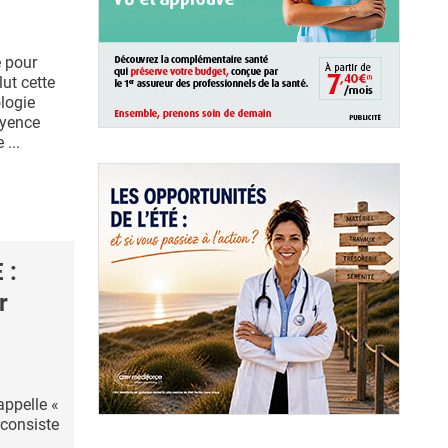
 pour
lut cette
ologie
ayence
 ...
 :
r
appelle «
 consiste