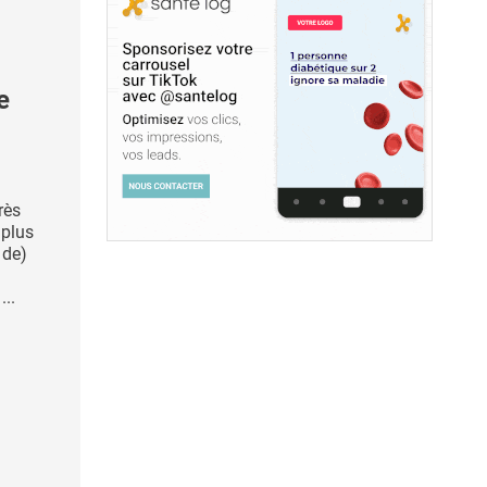
e
rès
 plus
 de)
..