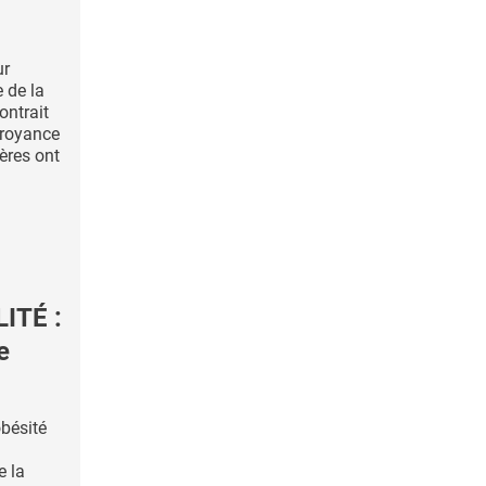
ur
e de la
ontrait
croyance
ères ont
ITÉ :
e
obésité
e la