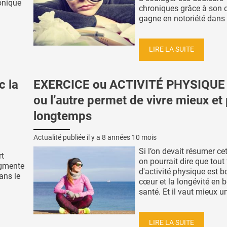
onique
chroniques grâce à son 
gagne en notoriété dans l
LIRE LA SUITE
c la
EXERCICE ou ACTIVITÉ PHYSIQUE 
ou l’autre permet de vivre mieux et 
longtemps
Actualité publiée il y a
8 années 10 mois
a
Si l’on devait résumer cet
rt
on pourrait dire que tout
ugmente
d'activité physique est b
ans le
cœur et la longévité en 
santé. Et il vaut mieux un 
LIRE LA SUITE