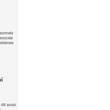
rsonnels
ssociée
oblèmes
i
 dit aussi
s