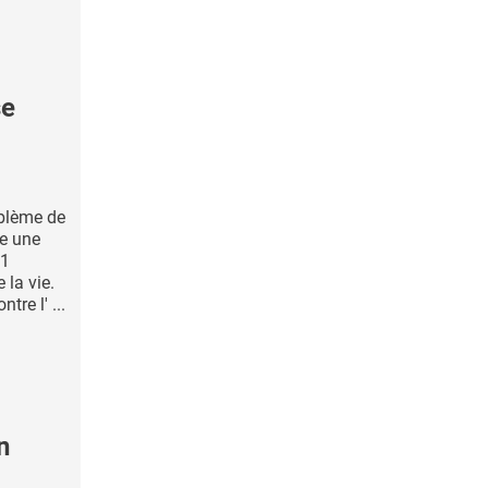
se
oblème de
te une
 1
la vie.
re l' ...
n