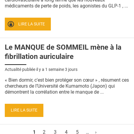
médicaments de perte de poids, les agonistes du GLP-1 , ...
LIRE LA SUITE
Le MANQUE de SOMMEIL mène à la
fibrillation auriculaire
Actualité publiée il y a
1 semaine 3 jours
« Bien dormir, c'est bien protéger son cœur » , résument ces
chercheurs de l’Université de Kumamoto (Japon) qui
démontrent la corrélation entre le manque de ...
LIRE LA SUITE
Pages
1
2
3
4
5
…
›