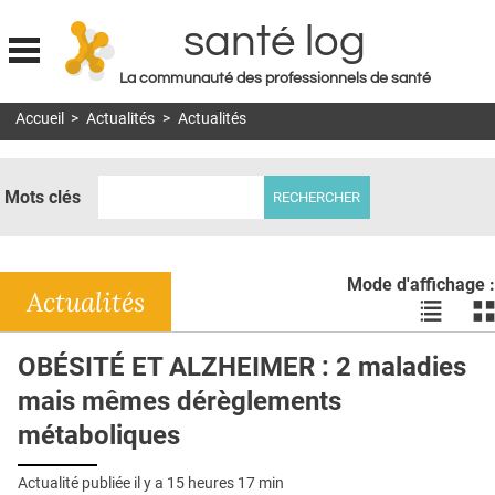
santé log
La communauté des professionnels de santé
Jump to navigation
Accueil
>
Actualités
>
Actualités
MON COMPTE
ABONNEMENT
Mots clés
S'ABONNER À LA REVUE SOIN À DOMICILE
ACTUS
Mode d'affichage :
DOSSIERS
Actualités
Voir
Vo
les
le
RÉSEAUX
actualité
ac
OBÉSITÉ ET ALZHEIMER : 2 maladies
en
en
E-REVUE SAD
mais mêmes dérèglements
liste
bl
THÉMA
métaboliques
L'APP
Actualité publiée il y a
15 heures 17 min