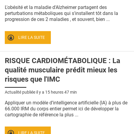
QUI SOMMES-NOUS ?
L'obésité et la maladie d'Alzheimer partagent des
perturbations métaboliques qui s'installent tôt dans la
PUBLICITÉ
progression de ces 2 maladies , et souvent, bien ...
CONDITIONS GÉNÉRALES
LIRE LA SUITE
CONTACT
CRÉDITS
RISQUE CARDIOMÉTABOLIQUE : La
qualité musculaire prédit mieux les
risques que l'IMC
Actualité publiée il y a
15 heures 47 min
Appliquer un modèle d’intelligence artificielle (IA) à plus de
66.000 IRM du corps entier permet ici de développer la
cartographie de référence la plus ...
LIRE LA SUITE