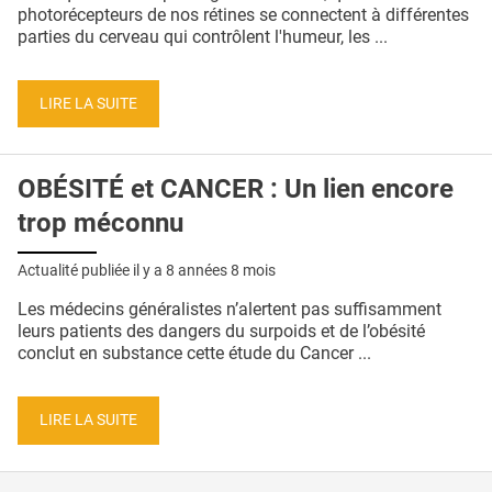
QUI SOMMES-NOUS ?
photorécepteurs de nos rétines se connectent à différentes
parties du cerveau qui contrôlent l'humeur, les ...
PUBLICITÉ
CONDITIONS GÉNÉRALES
LIRE LA SUITE
CONTACT
OBÉSITÉ et CANCER : Un lien encore
CRÉDITS
trop méconnu
Actualité publiée il y a
8 années 8 mois
Les médecins généralistes n’alertent pas suffisamment
leurs patients des dangers du surpoids et de l’obésité
conclut en substance cette étude du Cancer ...
LIRE LA SUITE