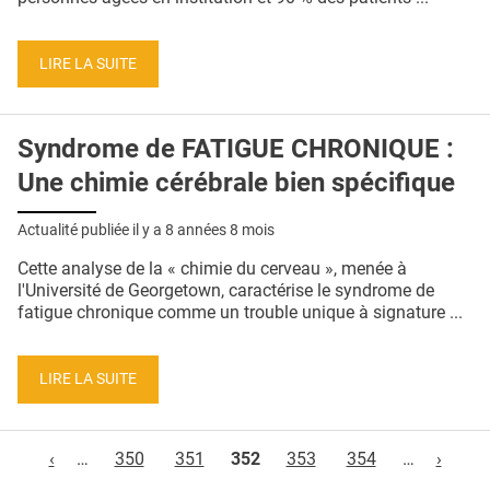
LIRE LA SUITE
Syndrome de FATIGUE CHRONIQUE :
Une chimie cérébrale bien spécifique
Actualité publiée il y a
8 années 8 mois
Cette analyse de la « chimie du cerveau », menée à
l'Université de Georgetown, caractérise le syndrome de
fatigue chronique comme un trouble unique à signature ...
LIRE LA SUITE
Pages
‹
…
350
351
352
353
354
…
›