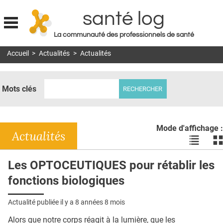
santé log
La communauté des professionnels de santé
Jump to navigation
Accueil
>
Actualités
>
Actualités
MON COMPTE
ABONNEMENT
Mots clés
S'ABONNER À LA REVUE SOIN À DOMICILE
ACTUS
Mode d'affichage :
DOSSIERS
Actualités
Voir
Vo
les
le
RÉSEAUX
actualité
ac
Les OPTOCEUTIQUES pour rétablir les
en
en
E-REVUE SAD
fonctions biologiques
liste
bl
THÉMA
Actualité publiée il y a
8 années 8 mois
L'APP
Alors que notre corps réagit à la lumière, que les