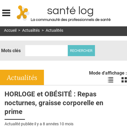
santé log
La communauté des professionnels de santé
Jump to navigation
Accueil
>
Actualités
>
Actualités
MON COMPTE
ABONNEMENT
Mots clés
S'ABONNER À LA REVUE SOIN À DOMICILE
ACTUS
Mode d'affichage :
DOSSIERS
Actualités
Voir
Vo
les
le
RÉSEAUX
actualité
ac
HORLOGE et OBÉSITÉ : Repas
en
en
E-REVUE SAD
nocturnes, graisse corporelle en
liste
bl
THÉMA
prime
L'APP
Actualité publiée il y a
8 années 10 mois