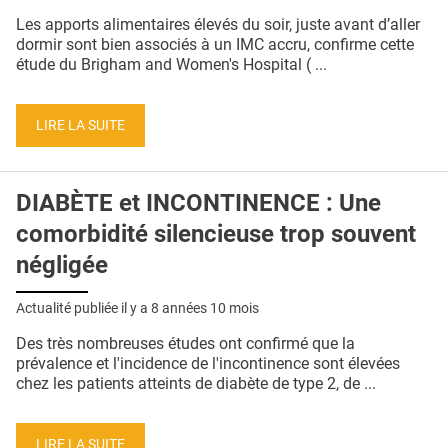
QUI SOMMES-NOUS ?
Les apports alimentaires élevés du soir, juste avant d’aller
dormir sont bien associés à un IMC accru, confirme cette
PUBLICITÉ
étude du Brigham and Women's Hospital ( ...
CONDITIONS GÉNÉRALES
LIRE LA SUITE
CONTACT
CRÉDITS
DIABÈTE et INCONTINENCE : Une
comorbidité silencieuse trop souvent
négligée
Actualité publiée il y a
8 années 10 mois
Des très nombreuses études ont confirmé que la
prévalence et l'incidence de l'incontinence sont élevées
chez les patients atteints de diabète de type 2, de ...
LIRE LA SUITE