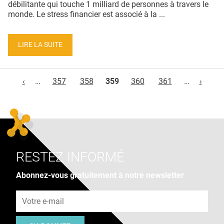
débilitante qui touche 1 milliard de personnes à travers le
monde. Le stress financier est associé à la ...
LIRE LA SUITE
Pages
‹
…
357
358
359
360
361
…
›
RESTEZ INFORMÉ
Abonnez-vous gratuitement à notre newsletter
Adresse e-mail