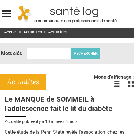
santé log
La communauté des professionnels de santé
Jump to navigation
Accueil
>
Actualités
>
Actualités
MON COMPTE
ABONNEMENT
Mots clés
S'ABONNER À LA REVUE SOIN À DOMICILE
ACTUS
Mode d'affichage :
DOSSIERS
Actualités
Voir
Vo
les
le
RÉSEAUX
actualité
ac
Le MANQUE de SOMMEIL à
en
en
E-REVUE SAD
l'adolescence fait le lit du diabète
liste
bl
THÉMA
Actualité publiée il y a
10 années 5 mois
L'APP
Cette étude de la Penn State révèle l’association, chez les