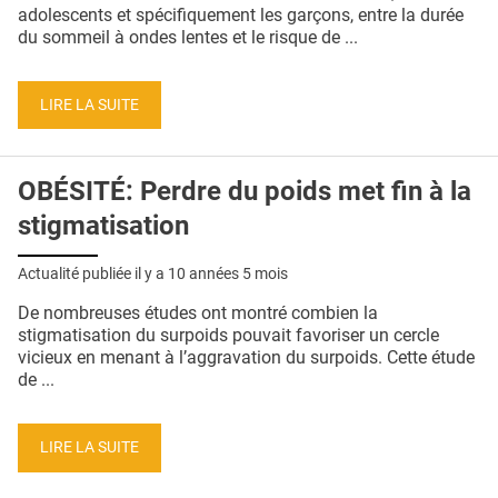
QUI SOMMES-NOUS ?
adolescents et spécifiquement les garçons, entre la durée
du sommeil à ondes lentes et le risque de ...
PUBLICITÉ
CONDITIONS GÉNÉRALES
LIRE LA SUITE
CONTACT
OBÉSITÉ: Perdre du poids met fin à la
CRÉDITS
stigmatisation
Actualité publiée il y a
10 années 5 mois
De nombreuses études ont montré combien la
stigmatisation du surpoids pouvait favoriser un cercle
vicieux en menant à l’aggravation du surpoids. Cette étude
de ...
LIRE LA SUITE