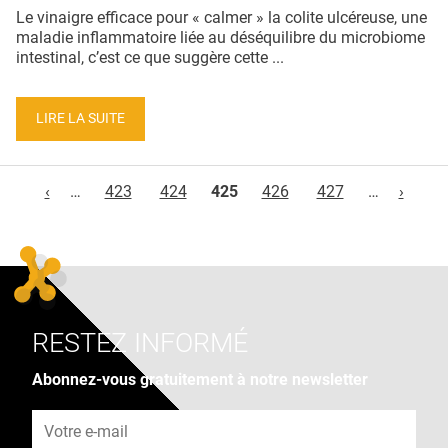
Le vinaigre efficace pour « calmer » la colite ulcéreuse, une
maladie inflammatoire liée au déséquilibre du microbiome
intestinal, c’est ce que suggère cette ...
LIRE LA SUITE
Pages
‹
…
423
424
425
426
427
…
›
RESTEZ INFORMÉ
Abonnez-vous gratuitement à notre newsletter
Adresse e-mail