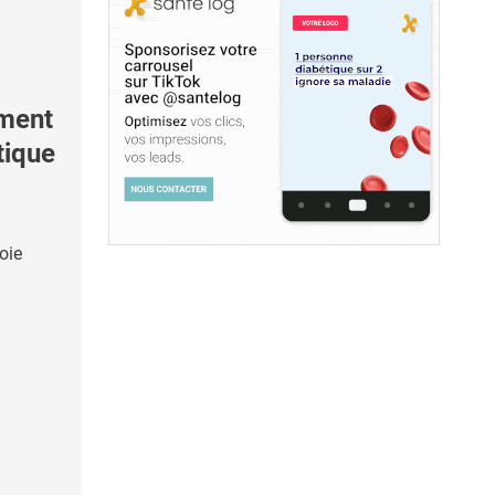
ement
tique
oie