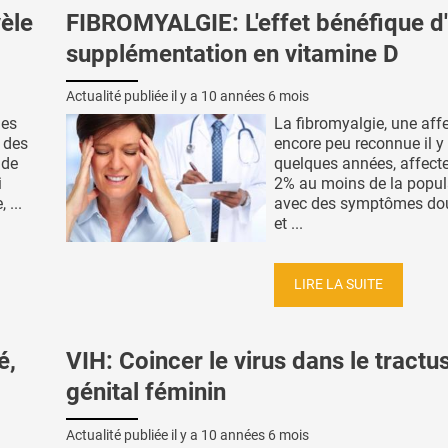
èle
FIBROMYALGIE: L'effet bénéfique d
supplémentation en vitamine D
Actualité publiée il y a
10 années 6 mois
nes
La fibromyalgie, une aff
 des
encore peu reconnue il y
 de
quelques années, affect
i
2% au moins de la popul
 ...
avec des symptômes do
et ...
LIRE LA SUITE
é,
VIH: Coincer le virus dans le tractu
génital féminin
Actualité publiée il y a
10 années 6 mois