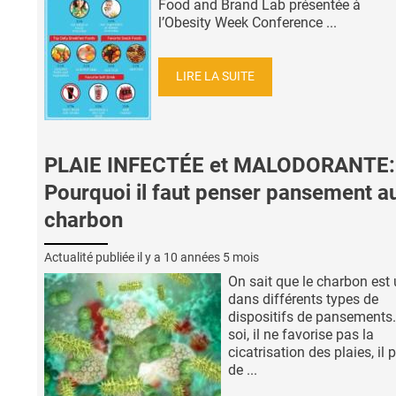
Food and Brand Lab présentée à
l’Obesity Week Conference ...
LIRE LA SUITE
PLAIE INFECTÉE et MALODORANTE:
Pourquoi il faut penser pansement a
charbon
Actualité publiée il y a
10 années 5 mois
On sait que le charbon est u
dans différents types de
dispositifs de pansements. 
soi, il ne favorise pas la
cicatrisation des plaies, il
de ...