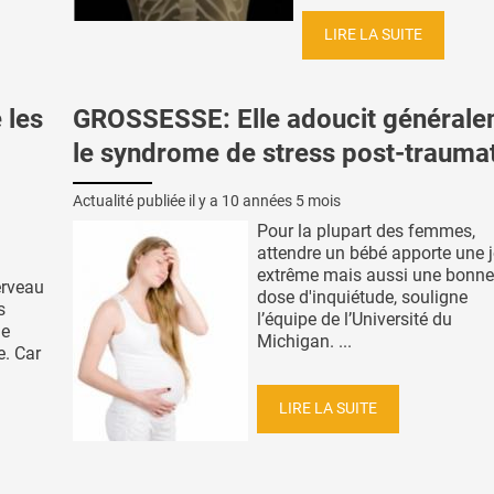
LIRE LA SUITE
 les
GROSSESSE: Elle adoucit général
le syndrome de stress post-trauma
Actualité publiée il y a
10 années 5 mois
Pour la plupart des femmes,
attendre un bébé apporte une j
extrême mais aussi une bonne
erveau
dose d'inquiétude, souligne
s
l’équipe de l’Université du
de
Michigan. ...
e. Car
LIRE LA SUITE