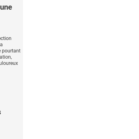
'une
ection
 a
e pourtant
ation,
uloureux
s