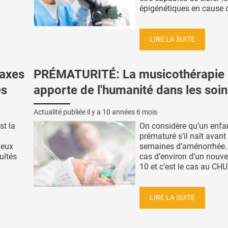
épigénétiques en cause da
LIRE LA SUITE
 axes
PRÉMATURITÉ: La musicothérapie
es
apporte de l'humanité dans les soi
Actualité publiée il y a
10 années 6 mois
st la
On considère qu’un enfan
prématuré s’il naît avant
ieux
semaines d’aménorrhée. 
ultés
cas d’environ d’un nouve
10 et c’est le cas au CHU 
LIRE LA SUITE