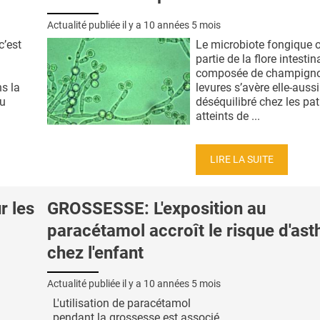
Actualité publiée il y a
10 années 5 mois
c’est
Le microbiote fongique o
partie de la flore intestin
composée de champigno
s la
levures s’avère elle-aussi
du
déséquilibré chez les pat
atteints de ...
LIRE LA SUITE
r les
GROSSESSE: L'exposition au
paracétamol accroît le risque d'as
chez l'enfant
Actualité publiée il y a
10 années 5 mois
L'utilisation de paracétamol
pendant la grossesse est associé,