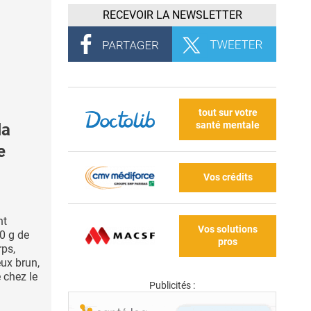
RECEVOIR LA NEWSLETTER
tout sur votre
santé mentale
la
e
Vos crédits
nt
Vos solutions
0 g de
pros
rps,
ux brun,
 chez le
Publicités :