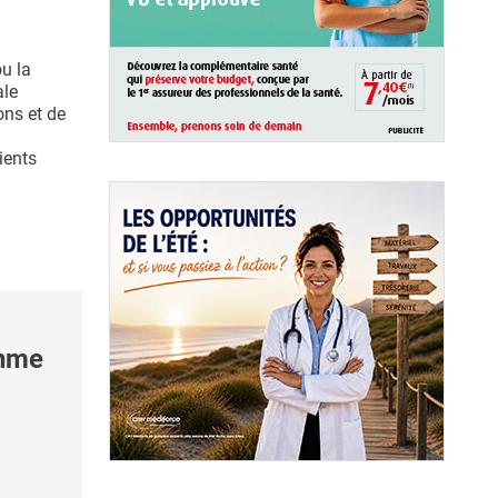
u la
ale
ns et de
ients
thme