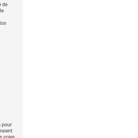
é de
le
ctus
s pour
raient
es voies