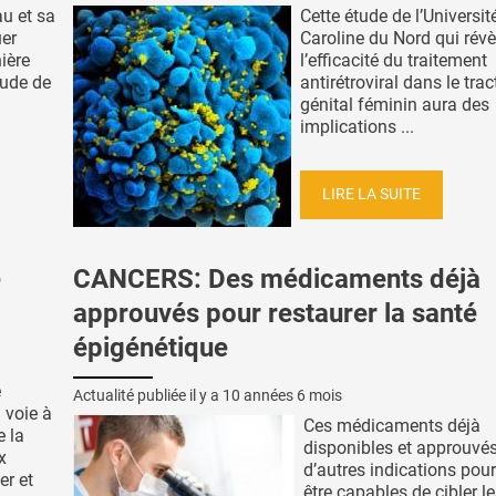
au et sa
Cette étude de l’Universit
uer
Caroline du Nord qui révè
ière
l’efficacité du traitement
tude de
antirétroviral dans le tra
génital féminin aura des
implications ...
LIRE LA SUITE
e
CANCERS: Des médicaments déjà
approuvés pour restaurer la santé
épigénétique
é
Actualité publiée il y a
10 années 6 mois
a voie à
Ces médicaments déjà
e la
disponibles et approuvé
x
d’autres indications pour
er et
être capables de cibler l