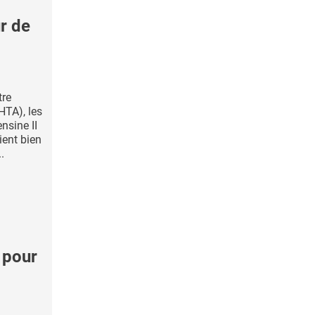
r de
tre
(HTA), les
nsine II
ient bien
.
 pour