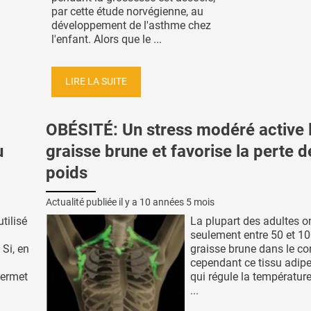
par cette étude norvégienne, au
développement de l'asthme chez
l'enfant. Alors que le ...
LIRE LA SUITE
OBÉSITÉ: Un stress modéré active 
u
graisse brune et favorise la perte d
poids
Actualité publiée il y a
10 années 5 mois
tilisé
La plupart des adultes o
seulement entre 50 et 10
Si, en
graisse brune dans le co
cependant ce tissu adipe
 permet
qui régule la température
...