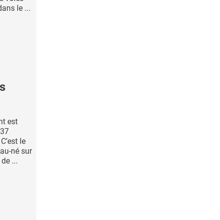
ns le ...
ns
t est
 37
C’est le
au-né sur
de ...