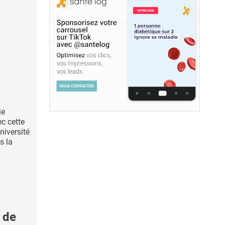
ie
ec cette
niversité
s la
 de