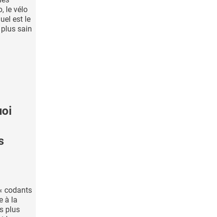
, le vélo
uel est le
plus sain
oi
s
 « codants
 à la
s plus