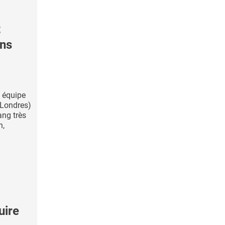
t
ans
e équipe
(Londres)
ang très
n,
uire