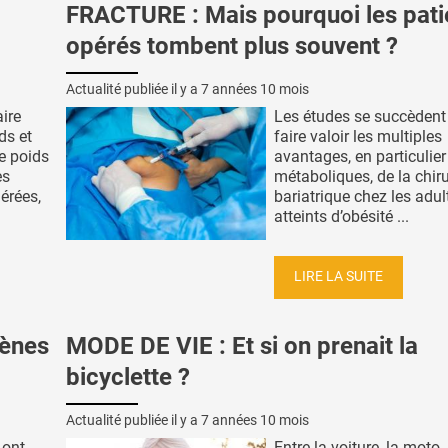
FRACTURE : Mais pourquoi les pati
opérés tombent plus souvent ?
Actualité publiée il y a
7 années 10 mois
aire
Les études se succèdent
ds et
faire valoir les multiples
e poids
avantages, en particulier
es
métaboliques, de la chir
érées,
bariatrique chez les adul
atteints d’obésité ...
LIRE LA SUITE
gènes
MODE DE VIE : Et si on prenait la
bicyclette ?
Actualité publiée il y a
7 années 10 mois
ont-
Entre la voiture, la moto, 