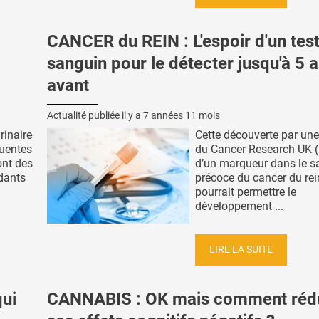
CANCER du REIN : L'espoir d'un tes
sanguin pour le détecter jusqu'à 5 
avant
Actualité publiée il y a
7 années 11 mois
rinaire
Cette découverte par un
quentes
du Cancer Research UK 
sont des
d’un marqueur dans le s
dants
précoce du cancer du rei
pourrait permettre le
développement ...
LIRE LA SUITE
ui
CANNABIS : OK mais comment réd