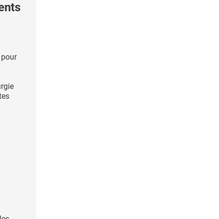
ents
 pour
urgie
tes
les