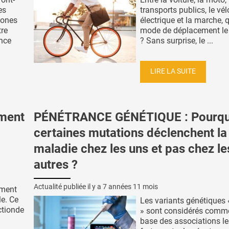
es
transports publics, le vélo
mones
électrique et la marche, q
tre
mode de déplacement le 
ence
? Sans surprise, le ...
LIRE LA SUITE
iment
PÉNÉTRANCE GÉNÉTIQUE : Pourqu
certaines mutations déclenchent la
maladie chez les uns et pas chez le
autres ?
Actualité publiée il y a
7 années 11 mois
ement
le. Ce
Les variants génétiques
ctionde
» sont considérés comme
base des associations le