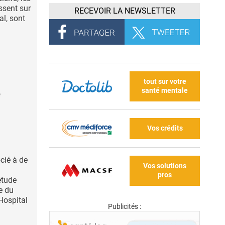
ssent sur
RECEVOIR LA NEWSLETTER
al, sont
tout sur votre
santé mentale
e
Vos crédits
cié à de
Vos solutions
pros
étude
e du
Hospital
Publicités :