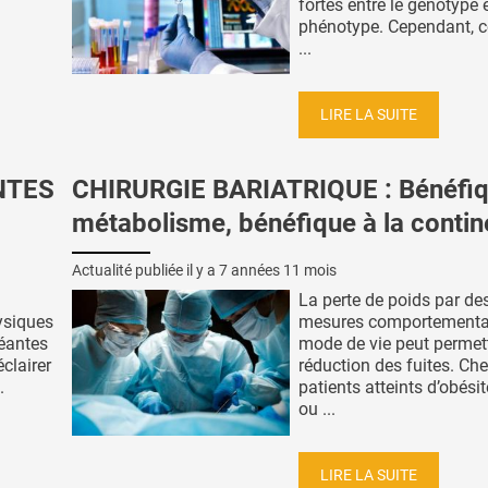
fortes entre le génotype e
phénotype. Cependant, 
...
LIRE LA SUITE
NTES
CHIRURGIE BARIATRIQUE : Bénéfiq
métabolisme, bénéfique à la conti
Actualité publiée il y a
7 années 11 mois
La perte de poids par de
ysiques
mesures comportemental
géantes
mode de vie peut permet
éclairer
réduction des fuites. Che
.
patients atteints d’obési
ou ...
LIRE LA SUITE