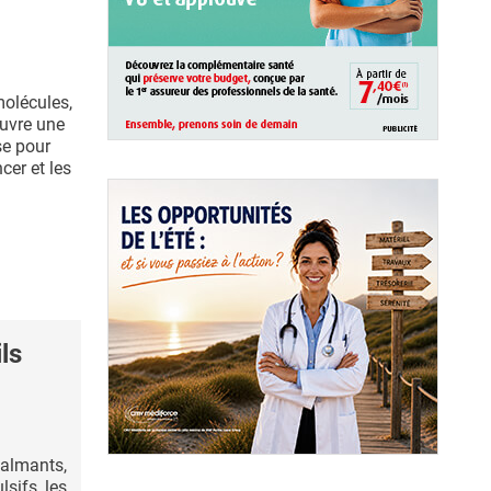
molécules,
ouvre une
se pour
cer et les
ls
 calmants,
sifs, les