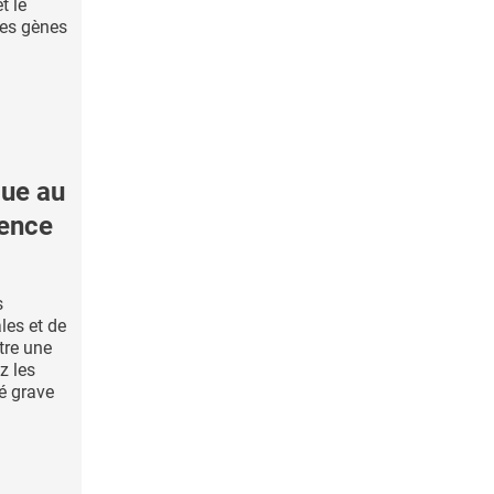
t le
ces gènes
ue au
nence
s
es et de
tre une
z les
té grave