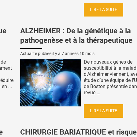
LIRE LA SUITE
ue
ALZHEIMER : De la génétique à la
pathogenèse et à la thérapeutique
Actualité publiée il y a
7 années 10 mois
 de
De nouveaux gènes de
omment
susceptibilité à la malad
d'Alzheimer viennent, av
réduire
étude d’une équipe de l'U
 en ...
de Boston présentée dan
revue ...
LIRE LA SUITE
e
CHIRURGIE BARIATRIQUE et risque