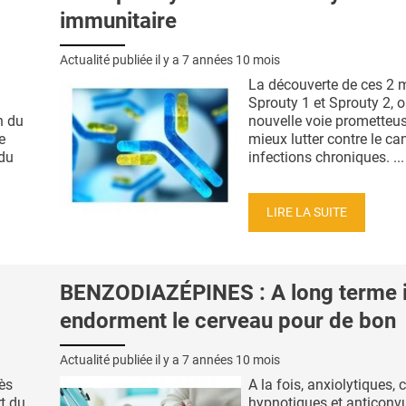
immunitaire
Actualité publiée il y a
7 années 10 mois
La découverte de ces 2 
Sprouty 1 et Sprouty 2, 
n du
nouvelle voie prometteu
e
mieux lutter contre le can
 du
infections chroniques. ...
LIRE LA SUITE
BENZODIAZÉPINES : A long terme i
endorment le cerveau pour de bon
Actualité publiée il y a
7 années 10 mois
ès
A la fois, anxiolytiques,
rt du
hypnotiques et anticonvul