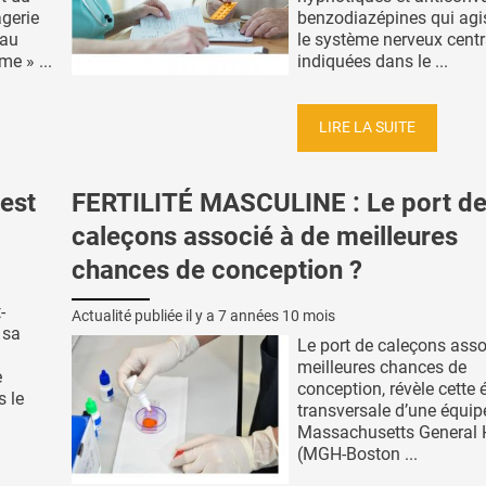
gerie
benzodiazépines qui agi
 au
le système nerveux centr
me » ...
indiquées dans le ...
LIRE LA SUITE
’est
FERTILITÉ MASCULINE : Le port d
caleçons associé à de meilleures
chances de conception ?
-
Actualité publiée il y a
7 années 10 mois
 sa
Le port de caleçons asso
meilleures chances de
e
conception, révèle cette 
s le
transversale d’une équip
Massachusetts General 
(MGH-Boston ...