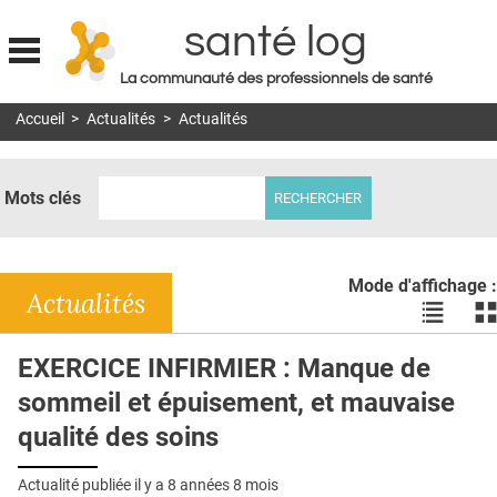
santé log
La communauté des professionnels de santé
Jump to navigation
Accueil
>
Actualités
>
Actualités
MON COMPTE
ABONNEMENT
Mots clés
S'ABONNER À LA REVUE SOIN À DOMICILE
ACTUS
Mode d'affichage :
DOSSIERS
Actualités
Voir
Vo
les
le
RÉSEAUX
actualité
ac
EXERCICE INFIRMIER : Manque de
en
en
E-REVUE SAD
sommeil et épuisement, et mauvaise
liste
bl
THÉMA
qualité des soins
L'APP
Actualité publiée il y a
8 années 8 mois