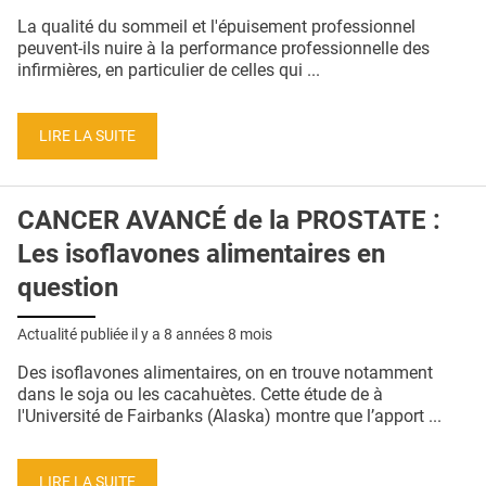
QUI SOMMES-NOUS ?
La qualité du sommeil et l'épuisement professionnel
peuvent-ils nuire à la performance professionnelle des
PUBLICITÉ
infirmières, en particulier de celles qui ...
CONDITIONS GÉNÉRALES
LIRE LA SUITE
CONTACT
CRÉDITS
CANCER AVANCÉ de la PROSTATE :
Les isoflavones alimentaires en
question
Actualité publiée il y a
8 années 8 mois
Des isoflavones alimentaires, on en trouve notamment
dans le soja ou les cacahuètes. Cette étude de à
l'Université de Fairbanks (Alaska) montre que l’apport ...
LIRE LA SUITE