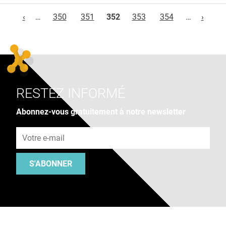
Pages
‹
…
350
351
352
353
354
…
›
RESTEZ INFORMÉ
Abonnez-vous gratuitement à notre newsletter
Adresse e-mail
S'ABONNER