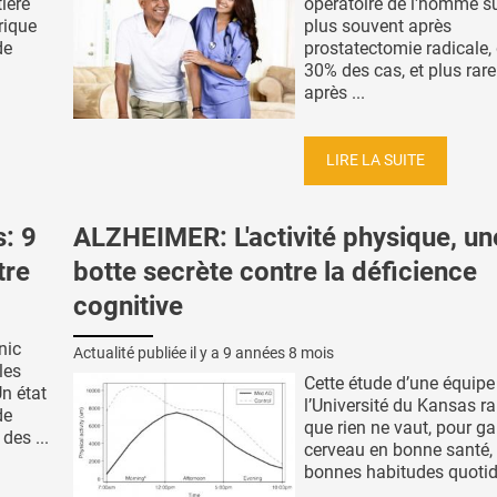
ière
opératoire de l'homme su
rique
plus souvent après
de
prostatectomie radicale,
30% des cas, et plus rar
après ...
LIRE LA SUITE
: 9
ALZHEIMER: L'activité physique, un
tre
botte secrète contre la déficience
cognitive
nic
Actualité publiée il y a
9 années 8 mois
les
Cette étude d’une équipe
n état
l’Université du Kansas ra
de
que rien ne vaut, pour g
des ...
cerveau en bonne santé,
bonnes habitudes quotid
...