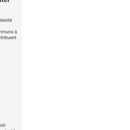
plexité
ommuns à
ntribuent
ost-