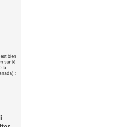
 est bien
en santé
e la
anada) :
i
lter