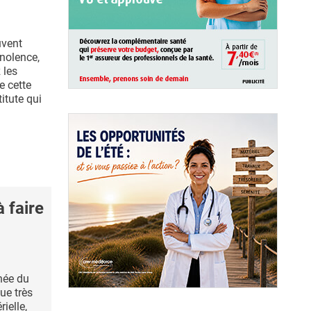
uvent
nolence,
 les
 cette
itute qui
 faire
pnée du
ue très
ielle,