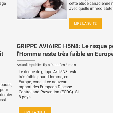
tage
cette étude canadienne 
avec quelle immédiateté :
LIRE LA SUITE
GRIPPE AVIAIRE H5N8: Le risque p
it
l'Homme reste très faible en Europ
Actualité publiée il y a
9 années 8 mois
Le risque de grippe A/H5N8 reste
très faible pour l’Homme, en
Europe, conclut ce nouveau
opause,
rapport des European Disease
 pour
Control and Prevention (ECDC). Si
dernier
8 pays ...
si ...
LIRE LA SUITE