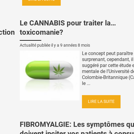
Le CANNABIS pour traiter la…
ction
toxicomanie?
Actualité publiée il y a
9 années 8 mois
Le concept peut paraître
surprenant, cependant, il
suggéré par cette étude 
mentale de l’Université d
Colombie-Britannique (C
le ...
LIRE LA SUITE
FIBROMYALGIE: Les symptômes qu
doivent inciter vos patients à consu