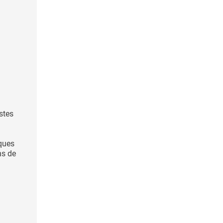
stes
iques
ns de