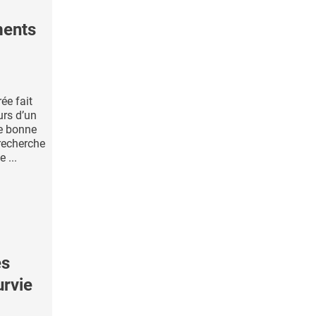
ments
ée fait
urs d’un
ne bonne
recherche
 ...
es
urvie