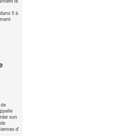
rvient le
 dans 5 à
ement
e
 de
ppelle
arder son
 de
iennes d'