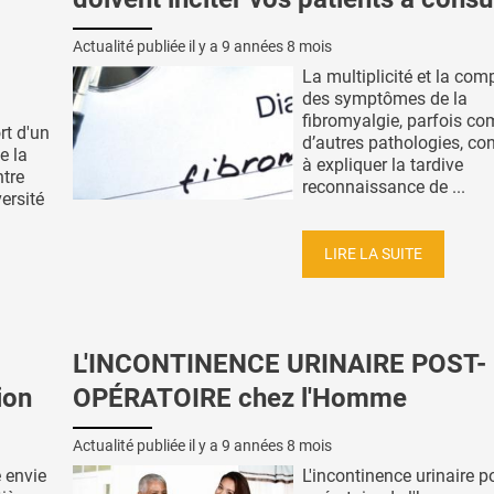
Actualité publiée il y a
9 années 8 mois
La multiplicité et la com
des symptômes de la
fibromyalgie, parfois c
rt d'un
d’autres pathologies, co
e la
à expliquer la tardive
ntre
reconnaissance de ...
versité
LIRE LA SUITE
L'INCONTINENCE URINAIRE POST-
ion
OPÉRATOIRE chez l'Homme
Actualité publiée il y a
9 années 8 mois
 envie
L'incontinence urinaire p